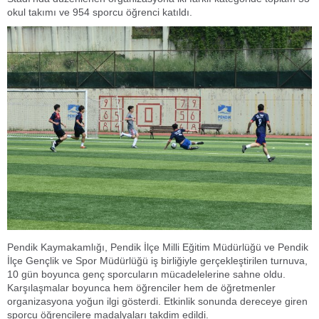
okul takımı ve 954 sporcu öğrenci katıldı.
Pendik Kaymakamlığı, Pendik İlçe Milli Eğitim Müdürlüğü ve Pendik
İlçe Gençlik ve Spor Müdürlüğü iş birliğiyle gerçekleştirilen turnuva,
10 gün boyunca genç sporcuların mücadelelerine sahne oldu.
Karşılaşmalar boyunca hem öğrenciler hem de öğretmenler
organizasyona yoğun ilgi gösterdi. Etkinlik sonunda dereceye giren
sporcu öğrencilere madalyaları takdim edildi.