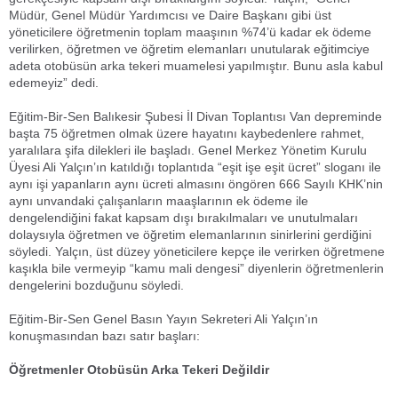
Müdür, Genel Müdür Yardımcısı ve Daire Başkanı gibi üst
yöneticilere öğretmenin toplam maaşının %74’ü kadar ek ödeme
verilirken, öğretmen ve öğretim elemanları unutularak eğitimciye
adeta otobüsün arka tekeri muamelesi yapılmıştır. Bunu asla kabul
edemeyiz” dedi.
Eğitim-Bir-Sen Balıkesir Şubesi İl Divan Toplantısı Van depreminde
başta 75 öğretmen olmak üzere hayatını kaybedenlere rahmet,
yaralılara şifa dilekleri ile başladı. Genel Merkez Yönetim Kurulu
Üyesi Ali Yalçın’ın katıldığı toplantıda “eşit işe eşit ücret” sloganı ile
aynı işi yapanların aynı ücreti almasını öngören 666 Sayılı KHK’nin
aynı unvandaki çalışanların maaşlarının ek ödeme ile
dengelendiğini fakat kapsam dışı bırakılmaları ve unutulmaları
dolaysıyla öğretmen ve öğretim elemanlarının sinirlerini gerdiğini
söyledi. Yalçın, üst düzey yöneticilere kepçe ile verirken öğretmene
kaşıkla bile vermeyip “kamu mali dengesi” diyenlerin öğretmenlerin
dengelerini bozduğunu söyledi.
Eğitim-Bir-Sen Genel Basın Yayın Sekreteri Ali Yalçın’ın
konuşmasından bazı satır başları:
Öğretmenler Otobüsün Arka Tekeri Değildir