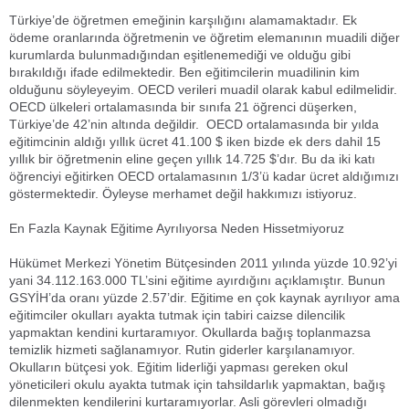
Türkiye’de öğretmen emeğinin karşılığını alamamaktadır. Ek
ödeme oranlarında öğretmenin ve öğretim elemanının muadili diğer
kurumlarda bulunmadığından eşitlenemediği ve olduğu gibi
bırakıldığı ifade edilmektedir. Ben eğitimcilerin muadilinin kim
olduğunu söyleyeyim. OECD verileri muadil olarak kabul edilmelidir.
OECD ülkeleri ortalamasında bir sınıfa 21 öğrenci düşerken,
Türkiye’de 42’nin altında değildir. OECD ortalamasında bir yılda
eğitimcinin aldığı yıllık ücret 41.100 $ iken bizde ek ders dahil 15
yıllık bir öğretmenin eline geçen yıllık 14.725 $’dır. Bu da iki katı
öğrenciyi eğitirken OECD ortalamasının 1/3’ü kadar ücret aldığımızı
göstermektedir. Öyleyse merhamet değil hakkımızı istiyoruz.
En Fazla Kaynak Eğitime Ayrılıyorsa Neden Hissetmiyoruz
Hükümet Merkezi Yönetim Bütçesinden 2011 yılında yüzde 10.92’yi
yani 34.112.163.000 TL’sini eğitime ayırdığını açıklamıştır. Bunun
GSYİH’da oranı yüzde 2.57’dir. Eğitime en çok kaynak ayrılıyor ama
eğitimciler okulları ayakta tutmak için tabiri caizse dilencilik
yapmaktan kendini kurtaramıyor. Okullarda bağış toplanmazsa
temizlik hizmeti sağlanamıyor. Rutin giderler karşılanamıyor.
Okulların bütçesi yok. Eğitim liderliği yapması gereken okul
yöneticileri okulu ayakta tutmak için tahsildarlık yapmaktan, bağış
dilenmekten kendilerini kurtaramıyorlar. Asli görevleri olmadığı