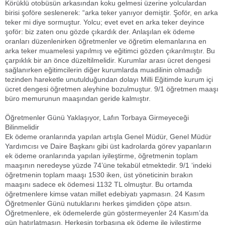
Körüklü otobüsün arkasından koku gelmesi üzerine yolculardan
birisi şoföre seslenerek: “arka teker yanıyor demiştir. Şoför, en arka
teker mi diye sormuştur. Yolcu; evet evet en arka teker deyince
şoför: biz zaten onu gözde çıkardık der. Anlaşılan ek ödeme
oranları düzenlenirken öğretmenler ve öğretim elemanlarına en
arka teker muamelesi yapılmış ve eğitimci gözden çıkarılmıştır. Bu
çarpıklık bir an önce düzeltilmelidir. Kurumlar arası ücret dengesi
sağlanırken eğitimcilerin diğer kurumlarda muadilinin olmadığı
tezinden hareketle unutulduğundan dolayı Milli Eğitimde kurum içi
ücret dengesi öğretmen aleyhine bozulmuştur. 9/1 öğretmen maaşı
büro memurunun maaşından geride kalmıştır.
Öğretmenler Günü Yaklaşıyor, Lafın Torbaya Girmeyeceği
Bilinmelidir
Ek ödeme oranlarında yapılan artışla Genel Müdür, Genel Müdür
Yardımcısı ve Daire Başkanı gibi üst kadrolarda görev yapanların
ek ödeme oranlarında yapılan iyileştirme, öğretmenin toplam
maaşının neredeyse yüzde 74’üne tekabül etmektedir. 9/1 ‘indeki
öğretmenin toplam maaşı 1530 iken, üst yöneticinin bırakın
maaşını sadece ek ödemesi 1132 TL olmuştur. Bu ortamda
öğretmenlere kimse vatan millet edebiyatı yapmasın. 24 Kasım
Öğretmenler Günü nutuklarını herkes şimdiden çöpe atsın.
Öğretmenlere, ek ödemelerde gün göstermeyenler 24 Kasım’da
gün hatırlatmasın. Herkesin torbasına ek ödeme ile iyileştirme