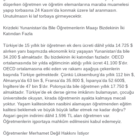
düşerken öğretmen ve öğretim elemanlarına maraba muamelesi
yapıp torbasına 24 Kasım’da konmak üzere laf aranmasın.
Unutulmasın ki laf torbaya girmeyecektir.
Krizdeki Yunanistan’da Bile Öğretmenlerin Maaşı Bizdekinin İki
Katından Fazla
Türkiye’de 15 yıllık bir öğretmen ek ders ücreti dâhil yılda 14.725 $
alırken yanı başımızda ekonomik kriz yaşayan Yunanistan’da bile
34.200 $ almaktadır. Bu bizdekinin iki katından fazladır. OECD
ortalamasında bir yılda eğitimcinin aldığı yıllık ücret 41.100 $’dır.
OECD ortalamasına etki eden ve rakamı aşağıya çekenlerin
başında Türkiye gelmektedir. Çünkü Lüksemburg’da yıllık 112 bin $,
Almanya’da 63 bin $, Fransa’da 35.800 $, İspanya’da 52.600$,
İngiltere’de 47 bin $’dır. Polonya’da bile öğretmen yıllık 17.750 $
almaktadır. Türkiye’de ek derse girme imkânını bulamayan, çocuğu
üniversitede okuyan, kirada öğretmenin ayakta kalmaya mecali
yoktur. Yaşam kalitesinden nasibini alamayan öğretmenden eğitim
kalitesi beklemek ve büyük büyük laflar etmek ne kadar doğru?
Asgari geçim indirimi dâhil 1.596 TL alan öğretmen var.
Öğretmenlerin işportaya mahkûm edilmesini kabul edemeyiz.
Öğretmenler Merhamet Değil Hakkını İstiyor