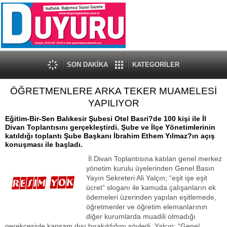
SON DAKİKA
KATEGORİLER
ÖĞRETMENLERE ARKA TEKER MUAMELESİ
YAPILIYOR
Eğitim-Bir-Sen Balıkesir Şubesi Otel Basri?de 100 kişi ile İl
Divan Toplantısını gerçekleştirdi. Şube ve İlçe Yönetimlerinin
katıldığı toplantı Şube Başkanı İbrahim Ethem Yılmaz?ın açış
konuşması ile başladı.
İl Divan Toplantısına katılan genel merkez
yönetim kurulu üyelerinden Genel Basın
Yayın Sekreteri Ali Yalçın; “eşit işe eşit
ücret” sloganı ile kamuda çalışanların ek
ödemeleri üzerinden yapılan eşitlemede,
öğretmenler ve öğretim elemanlarının
diğer kurumlarda muadili olmadığı
gerekçesiyle kapsam dışı bırakıldığını söyledi. Yalçın; “Genel