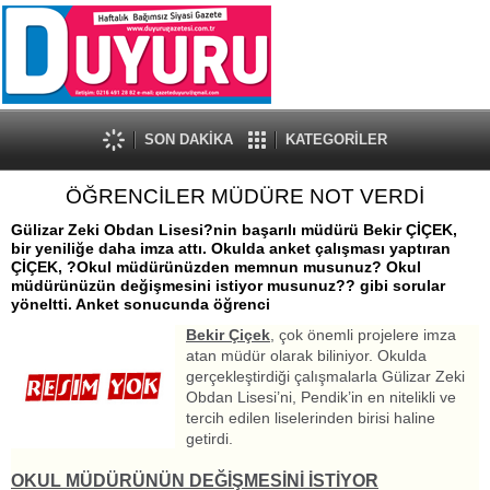
SON DAKİKA
KATEGORİLER
ÖĞRENCİLER MÜDÜRE NOT VERDİ
Gülizar Zeki Obdan Lisesi?nin başarılı müdürü Bekir ÇİÇEK,
bir yeniliğe daha imza attı. Okulda anket çalışması yaptıran
ÇİÇEK, ?Okul müdürünüzden memnun musunuz? Okul
müdürünüzün değişmesini istiyor musunuz?? gibi sorular
yöneltti. Anket sonucunda öğrenci
Bekir Çiçek
, çok önemli projelere imza
atan müdür olarak biliniyor. Okulda
gerçekleştirdiği çalışmalarla Gülizar Zeki
Obdan Lisesi’ni, Pendik’in en nitelikli ve
tercih edilen liselerinden birisi haline
getirdi.
OKUL MÜDÜRÜNÜN DEĞİŞMESİNİ İSTİYOR