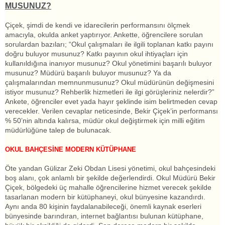
MUSUNUZ?
Çiçek, şimdi de kendi ve idarecilerin performansını ölçmek
amacıyla, okulda anket yaptırıyor. Ankette, öğrencilere sorulan
sorulardan bazıları; “Okul çalışmaları ile ilgili toplanan katkı payını
doğru buluyor musunuz? Katkı payının okul ihtiyaçları için
kullanıldığına inanıyor musunuz? Okul yönetimini başarılı buluyor
musunuz? Müdürü başarılı buluyor musunuz? Ya da
çalışmalarından memnunmusunuz? Okul müdürünün değişmesini
istiyor musunuz? Rehberlik hizmetleri ile ilgi görüşleriniz nelerdir?”
Ankete, öğrenciler evet yada hayır şeklinde isim belirtmeden cevap
verecekler. Verilen cevaplar neticesinde, Bekir Çiçek’in performansı
% 50’nin altında kalırsa, müdür okul değiştirmek için milli eğitim
müdürlüğüne talep de bulunacak.
OKUL BAHÇESİNE MODERN KÜTÜPHANE
Öte yandan Gülizar Zeki Obdan Lisesi yönetimi, okul bahçesindeki
boş alanı, çok anlamlı bir şekilde değerlendirdi. Okul Müdürü Bekir
Çiçek, bölgedeki üç mahalle öğrencilerine hizmet verecek şekilde
tasarlanan modern bir kütüphaneyi, okul bünyesine kazandırdı.
Aynı anda 80 kişinin faydalanabileceği, önemli kaynak eserleri
bünyesinde barındıran, internet bağlantısı bulunan kütüphane,