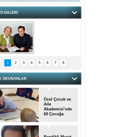
O GALERİ
hnzzzna
1
2
3
4
5
6
7
8
K OKUNANLAR
Özel Çocuk ve
Aile
Akademisi’nde
60 Çocuğa
Hizmet Verildi
Pendikli Murat