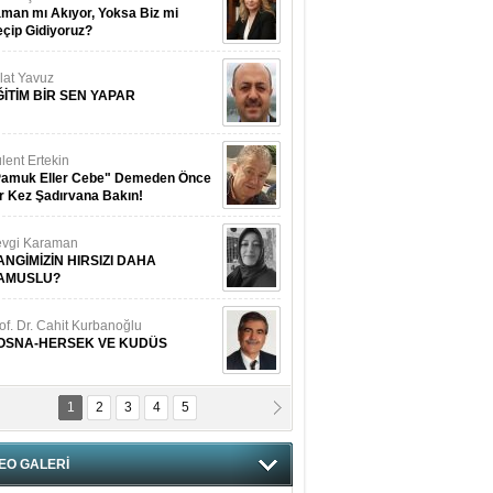
man mı Akıyor, Yoksa Biz mi
çip Gidiyoruz?
lat Yavuz
ĞİTİM BİR SEN YAPAR
lent Ertekin
Pamuk Eller Cebe" Demeden Önce
r Kez Şadırvana Bakın!
vgi Karaman
ANGİMİZİN HIRSIZI DAHA
AMUSLU?
of. Dr. Cahit Kurbanoğlu
OSNA-HERSEK VE KUDÜS
1
2
3
4
5
tma Saçak Akbulut
ANAL KERHANE!
EO GALERİ
tma Daştan