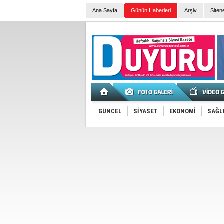
Ana Sayfa
Günün Haberleri
Arşiv
Siten
GÜNCEL
SİYASET
EKONOMİ
SAĞL