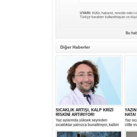
UYARI:
Küfür, hakaret, rencide edici cü
Türkçe karakter kullanılmayan ve büyü
Bu hab
Diğer Haberler
SICAKLIK ARTIŞI, KALP KRİZİ
YAZIN
RİSKİNİ ARTIRIYOR!
HATA!
Yaz aylarında yüksek seyreden
Yaz sıc
sıcaklıklar yalnızca bunaltmıyor, kalbin
ciltte 
daha fazla çalışmasına da neden
sağlığı
oluyor.
tabanı,