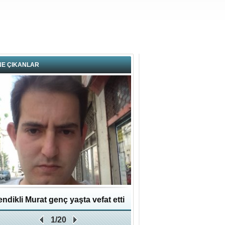
NE ÇIKANLAR
ndikli Murat genç yaşta vefat etti
Hikmet Bayraklı: Kent
1/20
Geleceğe Yapılan En Değe