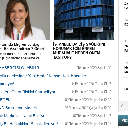
ltı ve cilt kıvrımlarında mantar
ilgili yeni yaklaşımı paylaştı.
Za
yonlarının görülme sıklığı yazın
Ge
Ta
E
Bü
larında Migren ve Baş
İSTANBUL'DA DİŞ SAĞLIĞINI
"
nı En Aza İndiren 7 Öneri
KORUMAK İÇİN ERKEN
Bi
MÜDAHALE NEDEN ÖNEM
siminin bunaltıcı sıcakları,
TAŞIYOR?
kişi için sadece terleme ve
uk değil, aynı zamanda şiddetli
Ağız ve diş sağlığı, yalnızca estetik bir
Se
ısı ve migren ataklarını da
gülüşe sahip olmanın ötesinde genel
HABERCİSİ OLABİLİR
14 Temmuz 2026 Salı 11:29
H
r.
sağlığın korunmasında da önemli bir rol
N
 Mücadelesinde Yeni Hedef Kanser Kök Hücreleri
oynuyor.
13 Temmuz 2026 Pazartesi 12:40
apmayın!
10 Temmuz 2026 Cuma 15:47
Pr
B
e Ani Ölüm Riskini Artırabiliyor!
10 Temmuz 2026 Cuma 15:45
ÇECEK
09 Temmuz 2026 Perşembe 12:25
Fa
IND Beslenme Modeli
08 Temmuz 2026 Çarşamba 12:09
S
k Merkezini Nasıl Etkiliyor
07 Temmuz 2026 Salı 11:47
VİD
ş Eti Hastalıkları Sessiz İlerliyor!
02 Temmuz 2026 Perşembe 15:24
Fa