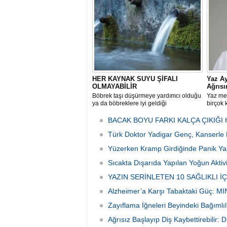
koltuk a
enfeksi
artıyor.
HER KAYNAK SUYU ŞİFALI
Yaz Ay
OLMAYABİLİR
Ağrısı
Böbrek taşı düşürmeye yardımcı olduğu
Yaz mev
ya da böbreklere iyi geldiği
birçok 
düşüncesiyle tüketilen kaynak suları,
yorgunl
bazı kişiler için ciddi sağlık riskleri
baş ağr
BACAK BOYU FARKI KALÇA ÇIKIĞI 
oluşturabiliyor.
tetikliyo
Türk Doktor Yadigar Genç, Kanserle
Yüzerken Kramp Girdiğinde Panik Y
Sıcakta Dışarıda Yapılan Yoğun Aktivit
YAZIN SERİNLETEN 10 SAĞLIKLI İ
Alzheimer’a Karşı Tabaktaki Güç: M
Zayıflama İğneleri Beyindeki Bağımlılı
Ağrısız Başlayıp Diş Kaybettirebilir: Di