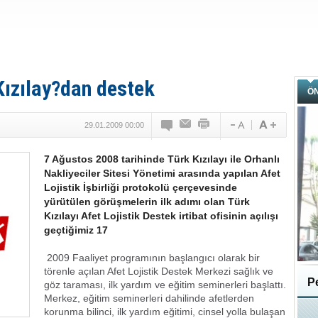
 Kızılay?dan destek
Ö
29.01.2009 00:00
7 Ağustos 2008 tarihinde Türk Kızılayı ile Orhanlı
Nakliyeciler Sitesi Yönetimi arasında yapılan Afet
Lojistik İşbirliği protokolü çerçevesinde
yürütülen görüşmelerin ilk adımı olan Türk
Kızılayı Afet Lojistik Destek irtibat ofisinin açılışı
geçtiğimiz 17
2009 Faaliyet programının başlangıcı olarak bir
törenle açılan Afet Lojistik Destek Merkezi sağlık ve
Pe
göz taraması, ilk yardım ve eğitim seminerleri başlattı.
Merkez, eğitim seminerleri dahilinde afetlerden
korunma bilinci, ilk yardım eğitimi, cinsel yolla bulaşan