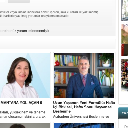
mleler veya imalar, inançlara saldırı içeren, imla kuralları ile yazılmamış,
k harflerle yazılmış yorumlar onaylanmamaktadır.
ere henüz yorum eklenmemiştir.
 MANTARA YOL AÇAN 6
Uzun Yaşamın Yeni Formülü: Hafta
İçi Bitkisel, Hafta Sonu Hayvansal
Beslenme
akları, yüksek nem ve terleme
YA
mantar oluşumu riskini artırarak
Acıbadem Üniversitesi Beslenme ve
 tehdit edebiliyor. Özellikle ayak
Diyetetik Bölümü Başkanı Prof. Dr.
 parmak araları, kasık bölgesi,
Murat Baş, beslenme alışkanlıklarıyla
Dr