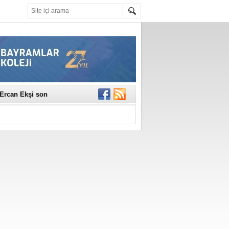
erildi
n Ercan Ekşi son
ı Selahattin
En Değerli
en 10 Nokta
istesi Açıklandı:
Çerkez'den ilk