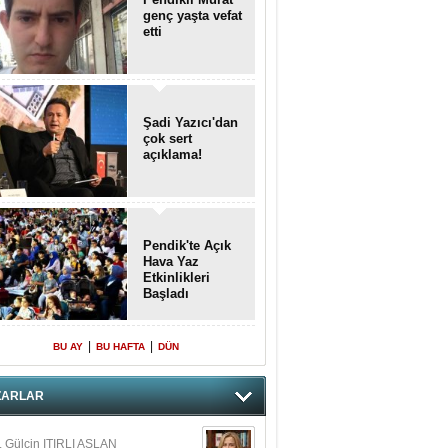
genç yaşta vefat
etti
Şadi Yazıcı'dan
çok sert
açıklama!
Pendik'te Açık
Hava Yaz
Etkinlikleri
Başladı
|
|
BU AY
BU HAFTA
DÜN
ZARLAR
. Gülçin ITIRLI ASLAN