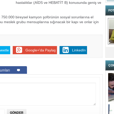
hastalıklar (AİDS ve HEBATİT B) konusunda geniş ve
FOT
taç 750.000 bireysel kamyon şoförünün sosyal sorunlarına el
bu meslek grubu mensuplarına sığınacak bir kapı ve onlar için
weetle
Google+'da Paylaş
LinkedIn
ÇO
umları