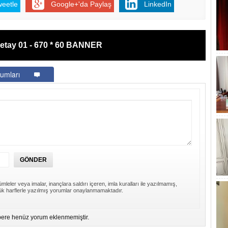
weetle
Google+'da Paylaş
LinkedIn
etay 01 - 670 * 60 BANNER
umları
mleler veya imalar, inançlara saldırı içeren, imla kuralları ile yazılmamış,
k harflerle yazılmış yorumlar onaylanmamaktadır.
ere henüz yorum eklenmemiştir.