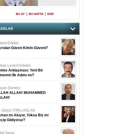
DİKKAT!
|
|
BU AY
BU HAFTA
DÜN
ZARLAR
lent Ertekin
rsılan Güven Kimin Güveni?
bas Levent Ertekin
kke Antlaşması: Yeni Bir
nemin İlk Adımı mı?
san Demirci
LLAH ALLAH! MUHAMMED
ALAH!
. Gülçin ITIRLI ASLAN
man mı Akıyor, Yoksa Biz mi
çip Gidiyoruz?
lat Yavuz