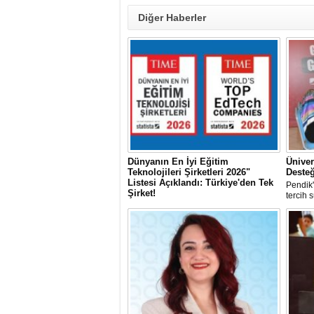
Diğer Haberler
Dünyanın En İyi Eğitim
Üniver
Teknolojileri Şirketleri 2026"
Desteğ
Listesi Açıklandı: Türkiye'den Tek
Pendik
Şirket!
tercih 
Dünyanın en saygın yayınlarından TIME
dergisi ile uluslararası bağımsız veri
kuruluşu Statista iş birliğiyle hazırlanan
"World's Top EdTech Companies 2026"
(Dünyanın En İyi Eğitim Teknolojileri
Şirketleri 2026) listesi açıklandı.