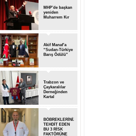
MHP'de başkan
yeniden
Muharrem Kır
Akif Manaf’a
“Sudan-Türkiye
Barış Ödülü”
Trabzon ve
Çaykaralılar
Derneğinden
Kartal
kaymakamına
anlamlı ziyaret
BÖBREKLERİNİZİ
TEHDİT EDEN
BU 3 RİSK
FAKTÖRÜNE