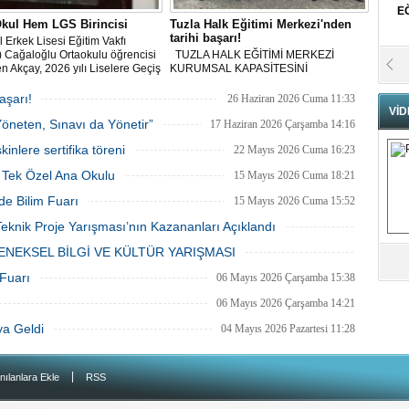
E
kul Hem LGS Birincisi
Tuzla Halk Eğitimi Merkezi'nden
tarihi başarı!
l Erkek Lisesi Eğitim Vakfı
 Cağaloğlu Ortaokulu öğrencisi
TUZLA HALK EĞİTİMİ MERKEZİ
Se
n Akçay, 2026 yılı Liselere Geçiş
KURUMSAL KAPASİTESİNİ
H
i (LGS) kapsamındaki merkezî
ARTIRARAK İSTANBUL BİRİNCİSİ
N
 tüm soruları eksiksiz
TÜRKİYE ÜÇÜNCÜSÜ OLDU
aşarı!
26 Haziran 2026 Cuma 11:33
yarak 500 tam puanla Türkiye
VİD
Yöneten, Sınavı da Yönetir”
i oldu.
17 Haziran 2026 Çarşamba 14:16
Pr
B
nlere sertifika töreni
22 Mayıs 2026 Cuma 16:23
n Tek Özel Ana Okulu
15 Mayıs 2026 Cuma 18:21
de Bilim Fuarı
15 Mayıs 2026 Cuma 15:52
Fa
S
eknik Proje Yarışması’nın Kazananları Açıklandı
13 Mayıs 2026 Çarşamba 10:57
NEKSEL BİLGİ VE KÜLTÜR YARIŞMASI
Fa
07 Mayıs 2026 Perşembe 11:18
 Fuarı
06 Mayıs 2026 Çarşamba 15:38
M
06 Mayıs 2026 Çarşamba 14:21
ya Geldi
04 Mayıs 2026 Pazartesi 11:28
Üm
Az
|
nılanlara Ekle
RSS
Pr