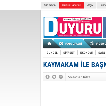
Ana Sayfa
Günün Haberleri
Arşiv
Siten
GÜNCEL
SİYASET
EKONOMİ
SAĞL
KAYMAKAM İLE BAŞK
Ana Sayfa
»
Eğitim