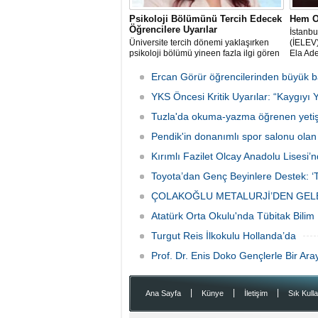
Psikoloji Bölümünü Tercih Edecek
Hem O
Öğrencilere Uyarılar
İstanbu
Üniversite tercih dönemi yaklaşırken
(İELEV)
psikoloji bölümü yineen fazla ilgi gören
Ela Ade
alanlardan biri olarak öne çıkıyor.
Sistem
sınavda
Ercan Görür öğrencilerinden büyük b
yanıtla
YKS Öncesi Kritik Uyarılar: “Kaygıyı 
birincis
Tuzla'da okuma-yazma öğrenen yetişki
Pendik'in donanımlı spor salonu ola
Kırımlı Fazilet Olcay Anadolu Lisesi’n
Toyota’dan Genç Beyinlere Destek: ‘T
ÇOLAKOĞLU METALURJİ’DEN GELE
Atatürk Orta Okulu'nda Tübitak Bilim
Turgut Reis İlkokulu Hollanda’da
Prof. Dr. Enis Doko Gençlerle Bir Ara
|
|
|
Ana Sayfa
Künye
İletişim
Sık Kulla