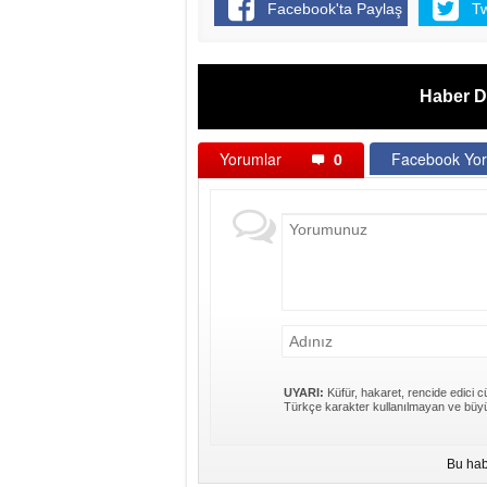
Facebook'ta Paylaş
T
Haber D
Yorumlar
0
Facebook Yor
UYARI:
Küfür, hakaret, rencide edici cü
Türkçe karakter kullanılmayan ve büyü
Bu hab