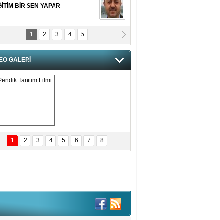
ĞİTİM BİR SEN YAPAR
1
2
3
4
5
vgi Karaman
ANGİMİZİN HIRSIZI DAHA
AMUSLU?
EO GALERİ
of. Dr. Cahit Kurbanoğlu
OSNA-HERSEK VE KUDÜS
tma Saçak Akbulut
ANAL KERHANE!
Pendik Tanıtım 
Filmi
1
2
3
4
5
6
7
8
tma Daştan
eftun Olmak
it Kahyaoğlu
iz Türk Milleti Tarih Yazdı!
of.Dr.Hamdi Temel