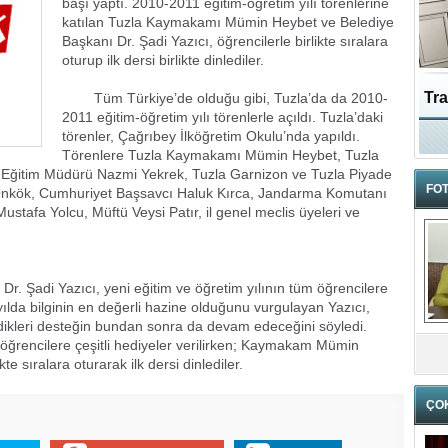
başı yaptı. 2010-2011 eğitim-öğretim yılı törenlerine
katılan Tuzla Kaymakamı Mümin Heybet ve Belediye
Başkanı Dr. Şadi Yazıcı, öğrencilerle birlikte sıralara
oturup ilk dersi birlikte dinlediler.
Tra
Tüm Türkiye’de olduğu gibi, Tuzla’da da 2010-
2011 eğitim-öğretim yılı törenlerle açıldı. Tuzla’daki
törenler, Çağrıbey İlköğretim Okulu’nda yapıldı.
Ka
Törenlere Tuzla Kaymakamı Mümin Heybet, Tuzla
lli Eğitim Müdürü Nazmi Yekrek, Tuzla Garnizon ve Tuzla Piyade
FOT
Onkök, Cumhuriyet Başsavcı Haluk Kırca, Jandarma Komutanı
stafa Yolcu, Müftü Veysi Patır, il genel meclis üyeleri ve
di Yazıcı, yeni eğitim ve öğretim yılının tüm öğrencilere
yılda bilginin en değerli hazine olduğunu vurgulayan Yazıcı,
dikleri desteğin bundan sonra da devam edeceğini söyledi.
öğrencilere çeşitli hediyeler verilirken; Kaymakam Mümin
te sıralara oturarak ilk dersi dinlediler.
ÇO