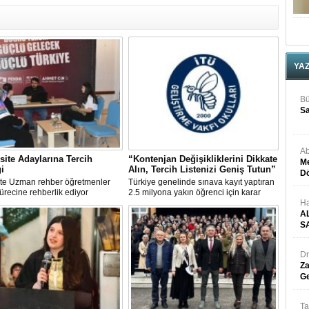
YA
Bü
Sa
Ab
site Adaylarına Tercih
“Kontenjan Değişikliklerini Dikkate
Me
i
Alın, Tercih Listenizi Geniş Tutun”
Dö
'te Uzman rehber öğretmenler
Türkiye genelinde sınava kayıt yaptıran
sürecine rehberlik ediyor
2.5 milyona yakın öğrenci için karar
haftası yaklaştı.
Ha
A
S
Dr
Za
Ge
Ta