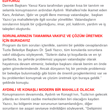
EDİYORUZ
Dernek Başkanı Yavuz Kara tarafından yapılan kısa bir tanıtım ve
selamla konuşmasının ardından Aydınlı Mahallesi’nde ikamet eden
Kars, Ardahan, Iğdır ve çeşitli illere mensup vatandaşlar, başkan
Yazıcı’ya mahalleleriyle ilgili sorular yönelttiler. Vatandaşların
sorularının büyük bir çoğunluğunu, imar, yol, kaldırım, yardım ve iş
talepleri oluşturdu.
SORUNLARINIZIN TAMAMINA VAKIFIZ VE ÇÖZÜM ÜRETMEK
İÇİN BURADAYIZ
Program da tüm soruları içtenlikle, samimi bir şekilde cevaplandıran
Tuzla Belediye Başkanı Dr. Şadi Yazıcı, tüm konularda sorunlara
vakıf olduğunu söyleyerek, “Sizlerin daha iyi koşullarda ve en iyi
şartlarda, bu şehirde problemsiz yaşayan vatandaşlar olarak
hayatınıza devam etmeniz, belediye başkanı olarak benim en önde
gelen görevlerimdendir. Ancak dünyanın hiç bir yerinde problemsiz
bir belediye bulunmadığı gibi bizim de önemli proglemlerimiz var ve
bu problemleri konuşmak ve çözüm üretmek için buraya geldik.”
şeklinde konuştu.
AYDINLI VE KONAŞLI MODERN BİR MAHALLE OLACAK
Konuşmasının devamında, Aydınlı ve Konaşlı’nın, Tuzla’nın gelecek
yıllarda en önemli cazibe merkezlerinden biri olacağını kayden
Yazıcı, bu bölgenin imar sorununun tamamlandığını, diğer
sorunların ise asgari seviyeye indirildiğini söyleyerek, “Gelişimini