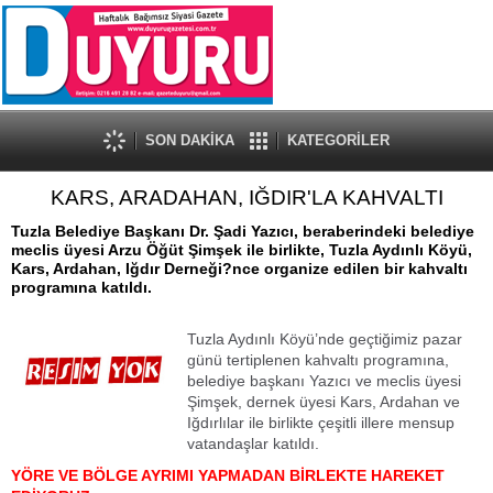
SON DAKİKA
KATEGORİLER
KARS, ARADAHAN, IĞDIR'LA KAHVALTI
Tuzla Belediye Başkanı Dr. Şadi Yazıcı, beraberindeki belediye
meclis üyesi Arzu Öğüt Şimşek ile birlikte, Tuzla Aydınlı Köyü,
Kars, Ardahan, Iğdır Derneği?nce organize edilen bir kahvaltı
programına katıldı.
Tuzla Aydınlı Köyü’nde geçtiğimiz pazar
günü tertiplenen kahvaltı programına,
belediye başkanı Yazıcı ve meclis üyesi
Şimşek, dernek üyesi Kars, Ardahan ve
Iğdırlılar ile birlikte çeşitli illere mensup
vatandaşlar katıldı.
YÖRE VE BÖLGE AYRIMI YAPMADAN BİRLEKTE HAREKET