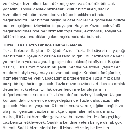
ve üstyapı hizmetleri, kent düzeni, çevre ve sürdürülebilir atık
yönetimi, sosyal destek hizmetleri, kültür hizmetleri, sağlık
hizmetleri, yönetim hizmetleri ve bütçe başlıkları altında
değerlendirdi. Her hizmet başlığını özet bilgiler ve görseliyle birlikte
sunum eşliğinde izleyiciler ile paylaşan Başkan Yazıcı, çok yönlü
değerlendirmesinde her hizmetin toplumsal, ekonomik, sosyal ve
kültürel boyutuna dikkat çeken açıklamalarda bulundu.
Tuzla Daha Cazip Bir İlçe Haline Gelecek
Tuzla Belediye Başkanı Dr. Şadi Yazıcı, Tuzla Belediyesi’nin yaptığı
her hizmetin ilçeye bir cazibe kazandırdığını, bu cazibenin de yeni
yatırımların yolunu açarak gelişimi desteklediğini söyledi. Başkan
Yazıcı, “Tuzla’mız modern bir şehir. Kentsel ve sosyal yaşamı en
modern haliyle yaşamaya devam edeceğiz. Kentsel dönüşümler,
hizmetlerimiz ve yeni yapacağımız projelerimizle Tuzla’mız daha
cazip bir ilçe haline gelecek. Tuzla’mızın cazibesi arttıkça da emlak
değerleri yükseliyor. Emlak değerlendirme kuruluşlarının
değerlendirmelerinde de Tuzla’nın değeri hızla yükseliyor. Ulaşım
konusundaki projeler de gerçekleştiğinde Tuzla daha cazip hale
gelecek. Modern yaşamın 3 temel unsuru vardır; eğitim, sağlık ve
ulaşım. İlçemizin cazibesi arttıkça ulaşım alanında marmaray,
metro, İDO gibi hizmetler geliyor ve bu hizmetler de gün geçtikçe
cazibemizi tetikleyecek. Sağlıkta kendine yeten bir ilçe olmak çok
önemli. Sağlık hizmetlerini kendi içinde çözmüş bir ilçe her