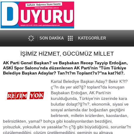
SON DAKİKA
KATEGORİLER
İŞİMİZ HİZMET, GÜCÜMÜZ MİLLET
AK Parti Genel Başkan? ve Başbakan Recep Tayyip Erdoğan,
ASKİ Spor Salonu'nda düzenlenen AK Parti'nin ''Tüm Türkiye
Belediye Başkan Adaylar? Tan?t?m Toplant?s?''na kat?ld?.
Kartal Belediye Başkan Aday? Bekir K?l?
ç'?n da yer ald?ğ? toplant?da konuşan
Başbakan Erdoğan, AK Parti’nin
kurulduğunda, Türkiye'nin üzerinde kara
bulutlar dolaşt?ğ?n?, ekonomik, siyasi ve
sosyal anlamda dar boğazdan geçtiğini
belirterek, milletin krizlerden, kaoslardan,
belirsizlikten, yamal? bohça gibi koalisyonlardan bezdiğini,
yolsuzluk, yoksulluk ve yasaklar?n ç?ğ gibi büyüdüğünü, sorunlar?n
çözülemediğini, çözüm üretilemediğini, geminin su almaya