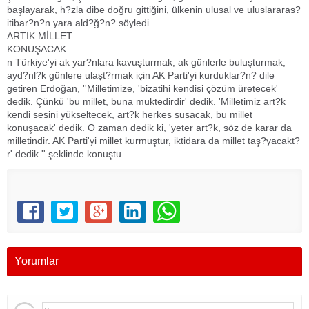
başlayarak, h?zla dibe doğru gittiğini, ülkenin ulusal ve uluslararas?
itibar?n?n yara ald?ğ?n? söyledi.
ARTIK MİLLET
KONUŞACAK
n Türkiye'yi ak yar?nlara kavuşturmak, ak günlerle buluşturmak,
ayd?nl?k günlere ulaşt?rmak için AK Parti'yi kurduklar?n? dile
getiren Erdoğan, ''Milletimize, 'bizatihi kendisi çözüm üretecek'
dedik. Çünkü 'bu millet, buna muktedirdir' dedik. 'Milletimiz art?k
kendi sesini yükseltecek, art?k herkes susacak, bu millet
konuşacak' dedik. O zaman dedik ki, 'yeter art?k, söz de karar da
milletindir. AK Parti'yi millet kurmuştur, iktidara da millet taş?yacakt?
r' dedik.'' şeklinde konuştu.
Yorumlar