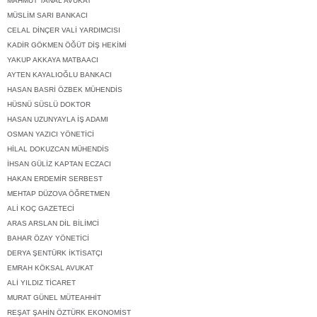
MAHMUT TANAL AVUKAT
MÜSLİM SARI BANKACI
CELAL DİNÇER VALİ YARDIMCISI
KADİR GÖKMEN ÖĞÜT DİŞ HEKİMİ
YAKUP AKKAYA MATBAACI
AYTEN KAYALIOĞLU BANKACI
HASAN BASRİ ÖZBEK MÜHENDİS
HÜSNÜ SÜSLÜ DOKTOR
HASAN UZUNYAYLA İŞ ADAMI
OSMAN YAZICI YÖNETİCİ
HİLAL DOKUZCAN MÜHENDİS
İHSAN GÜLİZ KAPTAN ECZACI
HAKAN ERDEMİR SERBEST
MEHTAP DÜZOVA ÖĞRETMEN
ALİ KOÇ GAZETECİ
ARAS ARSLAN DİL BİLİMCİ
BAHAR ÖZAY YÖNETİCİ
DERYA ŞENTÜRK İKTİSATÇI
EMRAH KÖKSAL AVUKAT
ALİ YILDIZ TİCARET
MURAT GÜNEL MÜTEAHHİT
REŞAT ŞAHİN ÖZTÜRK EKONOMİST