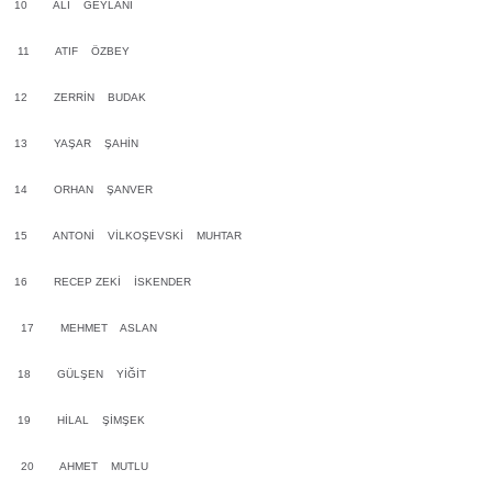
10 ALİ GEYLANİ
11 ATIF ÖZBEY
12 ZERRİN BUDAK
13 YAŞAR ŞAHİN
14 ORHAN ŞANVER
15 ANTONİ VİLKOŞEVSKİ MUHTAR
16 RECEP ZEKİ İSKENDER
17 MEHMET ASLAN
18 GÜLŞEN YİĞİT
19 HİLAL ŞİMŞEK
20 AHMET MUTLU