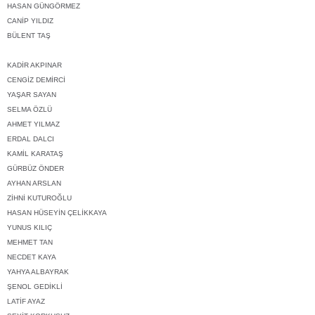
HASAN GÜNGÖRMEZ
CANİP YILDIZ
BÜLENT TAŞ
KADİR AKPINAR
CENGİZ DEMİRCİ
YAŞAR SAYAN
SELMA ÖZLÜ
AHMET YILMAZ
ERDAL DALCI
KAMİL KARATAŞ
GÜRBÜZ ÖNDER
AYHAN ARSLAN
ZİHNİ KUTUROĞLU
HASAN HÜSEYİN ÇELİKKAYA
YUNUS KILIÇ
MEHMET TAN
NECDET KAYA
YAHYA ALBAYRAK
ŞENOL GEDİKLİ
LATİF AYAZ