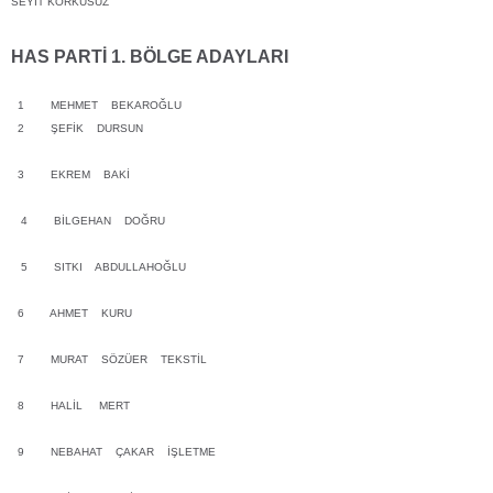
SEYİT KORKUSUZ
HAS PARTİ 1. BÖLGE ADAYLARI
1 MEHMET BEKAROĞLU
2 ŞEFİK DURSUN
3 EKREM BAKİ
4 BİLGEHAN DOĞRU
5 SITKI ABDULLAHOĞLU
6 AHMET KURU
7 MURAT SÖZÜER TEKSTİL
8 HALİL MERT
9 NEBAHAT ÇAKAR İŞLETME