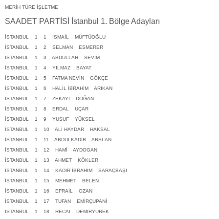
MERİH TÜRE İŞLETME
SAADET PARTİSİ İstanbul 1. Bölge Adayları
İSTANBUL 1 1 İSMAİL MÜFTÜOĞLU
İSTANBUL 1 2 SELMAN ESMERER
İSTANBUL 1 3 ABDULLAH SEVİM
İSTANBUL 1 4 YILMAZ BAYAT
İSTANBUL 1 5 FATMA NEVİN GÖKÇE
İSTANBUL 1 6 HALİL İBRAHİM ARIKAN
İSTANBUL 1 7 ZEKAYİ DOĞAN
İSTANBUL 1 8 ERDAL UÇAR
İSTANBUL 1 9 YUSUF YÜKSEL
İSTANBUL 1 10 ALİ HAYDAR HAKSAL
İSTANBUL 1 11 ABDULKADİR ARSLAN
İSTANBUL 1 12 HAMİ AYDOGAN
İSTANBUL 1 13 AHMET KÖKLER
İSTANBUL 1 14 KADİR İBRAHİM SARAÇBAŞI
İSTANBUL 1 15 MEHMET BELEN
İSTANBUL 1 16 EFRAİL OZAN
İSTANBUL 1 17 TUFAN EMİRÇUPANİ
İSTANBUL 1 18 RECAİ DEMİRYÜREK