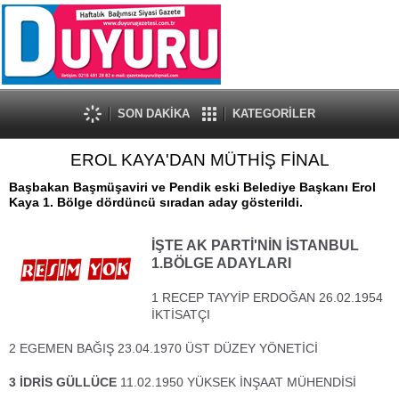
SON DAKİKA
KATEGORİLER
EROL KAYA'DAN MÜTHİŞ FİNAL
Başbakan Başmüşaviri ve Pendik eski Belediye Başkanı Erol
Kaya 1. Bölge dördüncü sıradan aday gösterildi.
İŞTE AK PARTİ'NİN İSTANBUL
1.BÖLGE ADAYLARI
1 RECEP TAYYİP ERDOĞAN 26.02.1954
İKTİSATÇI
2 EGEMEN BAĞIŞ 23.04.1970 ÜST DÜZEY YÖNETİCİ
3 İDRİS GÜLLÜCE
11.02.1950 YÜKSEK İNŞAAT MÜHENDİSİ