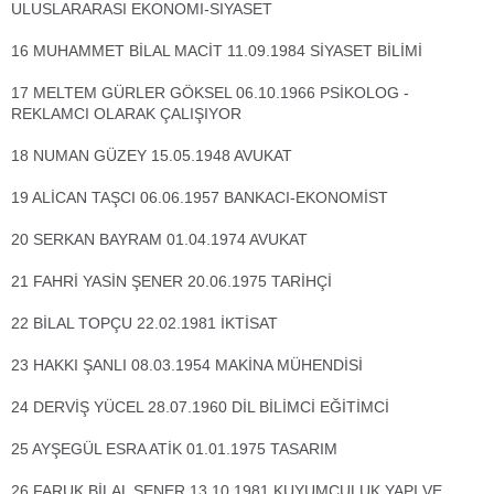
ULUSLARARASI EKONOMI-SIYASET
16 MUHAMMET BİLAL MACİT 11.09.1984 SİYASET BİLİMİ
17 MELTEM GÜRLER GÖKSEL 06.10.1966 PSİKOLOG -
REKLAMCI OLARAK ÇALIŞIYOR
18 NUMAN GÜZEY 15.05.1948 AVUKAT
19 ALİCAN TAŞCI 06.06.1957 BANKACI-EKONOMİST
20 SERKAN BAYRAM 01.04.1974 AVUKAT
21 FAHRİ YASİN ŞENER 20.06.1975 TARİHÇİ
22 BİLAL TOPÇU 22.02.1981 İKTİSAT
23 HAKKI ŞANLI 08.03.1954 MAKİNA MÜHENDİSİ
24 DERVİŞ YÜCEL 28.07.1960 DİL BİLİMCİ EĞİTİMCİ
25 AYŞEGÜL ESRA ATİK 01.01.1975 TASARIM
26 FARUK BİLAL ŞENER 13.10.1981 KUYUMCULUK YAPI VE