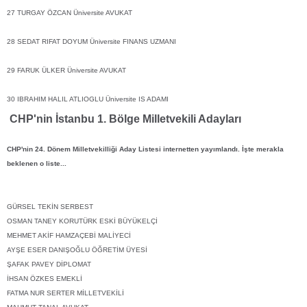
27 TURGAY ÖZCAN Üniversite AVUKAT
28 SEDAT RIFAT DOYUM Üniversite FINANS UZMANI
29 FARUK ÜLKER Üniversite AVUKAT
30 IBRAHIM HALIL ATLIOGLU Üniversite IS ADAMI
CHP'nin İstanbu 1. Bölge Milletvekili Adayları
CHP'nin 24. Dönem Milletvekilliği Aday Listesi internetten yayımlandı. İşte merakla
beklenen o liste...
GÜRSEL TEKİN SERBEST
OSMAN TANEY KORUTÜRK ESKİ BÜYÜKELÇİ
MEHMET AKİF HAMZAÇEBİ MALİYECİ
AYŞE ESER DANIŞOĞLU ÖĞRETİM ÜYESİ
ŞAFAK PAVEY DİPLOMAT
İHSAN ÖZKES EMEKLİ
FATMA NUR SERTER MİLLETVEKİLİ