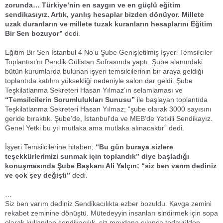
zorunda… Türkiye’nin en saygın ve en güçlü eğitim
sendikasıyız. Artık, yanlış hesaplar bizden dönüyor. Millete
uzak duranların ve millete tuzak kuranların hesaplarını Eğitim
Bir Sen bozuyor”
dedi.
Eğitim Bir Sen İstanbul 4 No’u Şube Genişletilmiş İşyeri Temsilciler
Toplantısı’nı Pendik Gülistan Sofrasında yaptı. Şube alanındaki
bütün kurumlarda bulunan işyeri temsilcilerinin bir araya geldiği
toplantıda katılım yüksekliği nedeniyle salon dar geldi. Şube
Teşkilatlanma Sekreteri Hasan Yılmaz’ın selamlaması ve
“T
e
msilcilerin Sorumlulukları Sunusu”
ile başlayan toplantıda
Teşkilatlanma Sekreteri Hasan Yılmaz; “şube olarak 3000 sayısını
geride bıraktık. Şube’de, İstanbul’da ve MEB’de Yetkili Sendikayız.
Genel Yetki bu yıl mutlaka ama mutlaka alınacaktır” dedi.
İşyeri Temsilcilerine hitaben;
“Bu gün buraya sizlere
teşekkürlerimizi sunmak için toplandık” diye başladığı
konuşmasında Şube Başkanı Ali Yalçın; “siz ben varım dediniz
ve çok şey değişti”
dedi.
…
Siz ben varım dediniz Sendikacılıkta ezber bozuldu. Kavga zemini
rekabet zeminine dönüştü. Mütedeyyin insanları sindirmek için sopa
olarak kullanılan sendikacılık, siz meydana çıkınca tedavülden