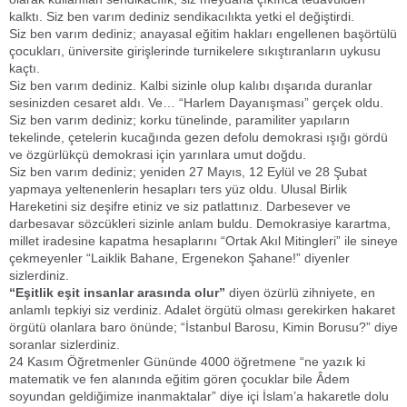
kalktı. Siz ben varım dediniz sendikacılıkta yetki el değiştirdi.
Siz ben varım dediniz; anayasal eğitim hakları engellenen başörtülü
çocukları, üniversite girişlerinde turnikelere sıkıştıranların uykusu
kaçtı.
Siz ben varım dediniz. Kalbi sizinle olup kalıbı dışarıda duranlar
sesinizden cesaret aldı. Ve… “Harlem Dayanışması” gerçek oldu.
Siz ben varım dediniz; korku tünelinde, paramiliter yapıların
tekelinde, çetelerin kucağında gezen defolu demokrasi ışığı gördü
ve özgürlükçü demokrasi için yarınlara umut doğdu.
Siz ben varım dediniz; yeniden 27 Mayıs, 12 Eylül ve 28 Şubat
yapmaya yeltenenlerin hesapları ters yüz oldu. Ulusal Birlik
Hareketini siz deşifre etiniz ve siz patlattınız. Darbesever ve
darbesavar sözcükleri sizinle anlam buldu. Demokrasiye karartma,
millet iradesine kapatma hesaplarını “Ortak Akıl Mitingleri” ile sineye
çekmeyenler “Laiklik Bahane, Ergenekon Şahane!” diyenler
sizlerdiniz.
“Eşitlik eşit insanlar arasında olur”
diyen özürlü zihniyete, en
anlamlı tepkiyi siz verdiniz. Adalet örgütü olması gerekirken hakaret
örgütü olanlara baro önünde; “İstanbul Barosu, Kimin Borusu?” diye
soranlar sizlerdiniz.
24 Kasım Öğretmenler Gününde 4000 öğretmene “ne yazık ki
matematik ve fen alanında eğitim gören çocuklar bile Âdem
soyundan geldiğimize inanmaktalar” diye içi İslam’a hakaretle dolu