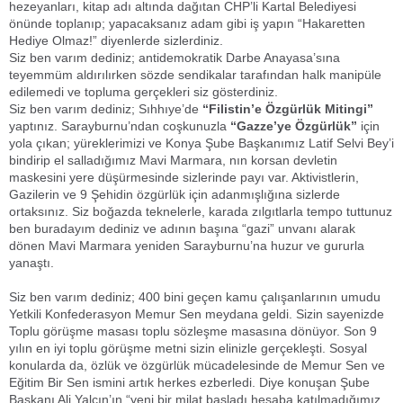
hezeyanları, kitap adı altında dağıtan CHP’li Kartal Belediyesi
önünde toplanıp; yapacaksanız adam gibi iş yapın “Hakaretten
Hediye Olmaz!” diyenlerde sizlerdiniz.
Siz ben varım dediniz; antidemokratik Darbe Anayasa’sına
teyemmüm aldırılırken sözde sendikalar tarafından halk manipüle
edilemedi ve topluma gerçekleri siz gösterdiniz.
Siz ben varım dediniz; Sıhhıye’de
“Filistin’e Özgürlük Mitingi”
yaptınız. Sarayburnu’ndan coşkunuzla
“Gazze’ye Özgürlük”
için
yola çıkan; yüreklerimizi ve Konya Şube Başkanımız Latif Selvi Bey’i
bindirip el salladığımız Mavi Marmara, nın korsan devletin
maskesini yere düşürmesinde sizlerinde payı var. Aktivistlerin,
Gazilerin ve 9 Şehidin özgürlük için adanmışlığına sizlerde
ortaksınız. Siz boğazda teknelerle, karada zılgıtlarla tempo tuttunuz
ben buradayım dediniz ve adının başına “gazi” unvanı alarak
dönen Mavi Marmara yeniden Sarayburnu’na huzur ve gururla
yanaştı.
Siz ben varım dediniz; 400 bini geçen kamu çalışanlarının umudu
Yetkili Konfederasyon Memur Sen meydana geldi. Sizin sayenizde
Toplu görüşme masası toplu sözleşme masasına dönüyor. Son 9
yılın en iyi toplu görüşme metni sizin elinizle gerçekleşti. Sosyal
konularda da, özlük ve özgürlük mücadelesinde de Memur Sen ve
Eğitim Bir Sen ismini artık herkes ezberledi. Diye konuşan Şube
Başkanı Ali Yalçın’ın “yeni bir milat başladı hesaba katılmadığımız