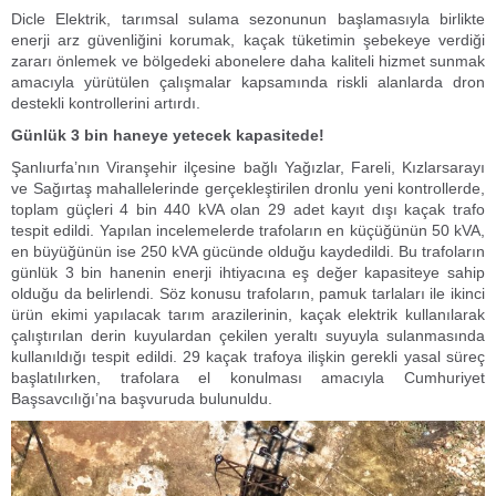
Dicle Elektrik, tarımsal sulama sezonunun başlamasıyla birlikte
enerji arz güvenliğini korumak, kaçak tüketimin şebekeye verdiği
zararı önlemek ve bölgedeki abonelere daha kaliteli hizmet sunmak
amacıyla yürütülen çalışmalar kapsamında riskli alanlarda dron
destekli kontrollerini artırdı.
Günlük 3 bin haneye yetecek kapasitede!
Şanlıurfa’nın Viranşehir ilçesine bağlı Yağızlar, Fareli, Kızlarsarayı
ve Sağırtaş mahallelerinde gerçekleştirilen dronlu yeni kontrollerde,
toplam güçleri 4 bin 440 kVA olan 29 adet kayıt dışı kaçak trafo
tespit edildi. Yapılan incelemelerde trafoların en küçüğünün 50 kVA,
en büyüğünün ise 250 kVA gücünde olduğu kaydedildi. Bu trafoların
günlük 3 bin hanenin enerji ihtiyacına eş değer kapasiteye sahip
olduğu da belirlendi. Söz konusu trafoların, pamuk tarlaları ile ikinci
ürün ekimi yapılacak tarım arazilerinin, kaçak elektrik kullanılarak
çalıştırılan derin kuyulardan çekilen yeraltı suyuyla sulanmasında
kullanıldığı tespit edildi. 29 kaçak trafoya ilişkin gerekli yasal süreç
başlatılırken, trafolara el konulması amacıyla Cumhuriyet
Başsavcılığı’na başvuruda bulunuldu.