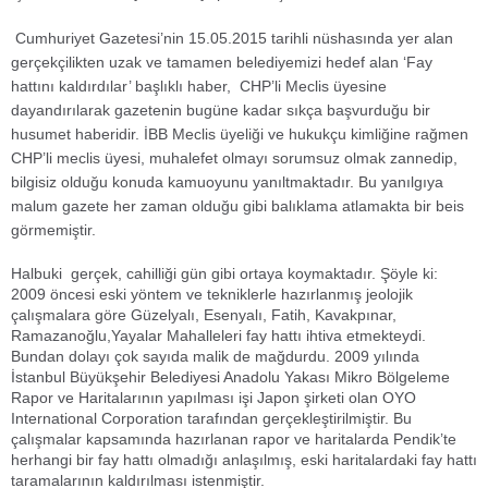
Cumhuriyet Gazetesi’nin 15.05.2015 tarihli nüshasında yer alan
gerçekçilikten uzak ve tamamen belediyemizi hedef alan ‘Fay
hattını kaldırdılar’ başlıklı haber, CHP’li Meclis üyesine
dayandırılarak gazetenin bugüne kadar sıkça başvurduğu bir
husumet haberidir. İBB Meclis üyeliği ve hukukçu kimliğine rağmen
CHP’li meclis üyesi, muhalefet olmayı sorumsuz olmak zannedip,
bilgisiz olduğu konuda kamuoyunu yanıltmaktadır. Bu yanılgıya
malum gazete her zaman olduğu gibi balıklama atlamakta bir beis
görmemiştir.
Halbuki gerçek, cahilliği gün gibi ortaya koymaktadır. Şöyle ki:
2009 öncesi eski yöntem ve tekniklerle hazırlanmış jeolojik
çalışmalara göre Güzelyalı, Esenyalı, Fatih, Kavakpınar,
Ramazanoğlu,Yayalar Mahalleleri fay hattı ihtiva etmekteydi.
Bundan dolayı çok sayıda malik de mağdurdu. 2009 yılında
İstanbul Büyükşehir Belediyesi Anadolu Yakası Mikro Bölgeleme
Rapor ve Haritalarının yapılması işi Japon şirketi olan OYO
International Corporation tarafından gerçekleştirilmiştir. Bu
çalışmalar kapsamında hazırlanan rapor ve haritalarda Pendik’te
herhangi bir fay hattı olmadığı anlaşılmış, eski haritalardaki fay hattı
taramalarının kaldırılması istenmiştir.