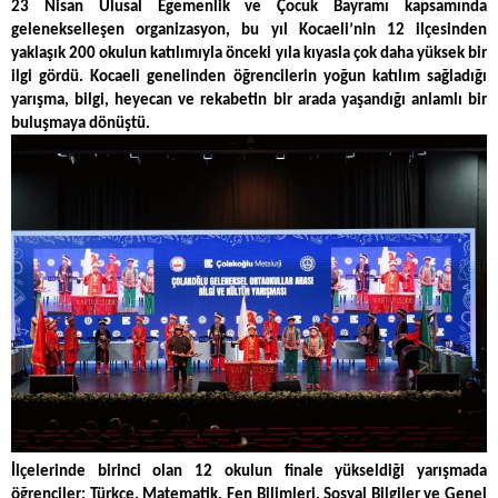
23 Nisan Ulusal Egemenlik ve Çocuk Bayramı kapsamında
gelenekselleşen organizasyon, bu yıl Kocaeli’nin 12 ilçesinden
yaklaşık 200 okulun katılımıyla önceki yıla kıyasla çok daha yüksek bir
ilgi gördü. Kocaeli genelinden öğrencilerin yoğun katılım sağladığı
yarışma, bilgi, heyecan ve rekabetin bir arada yaşandığı anlamlı bir
buluşmaya dönüştü.
İlçelerinde birinci olan 12 okulun finale yükseldiği yarışmada
öğrenciler; Türkçe, Matematik, Fen Bilimleri, Sosyal Bilgiler ve Genel