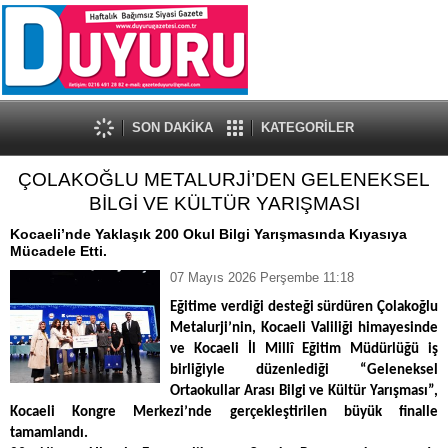
SON DAKİKA
KATEGORİLER
ÇOLAKOĞLU METALURJİ’DEN GELENEKSEL
BİLGİ VE KÜLTÜR YARIŞMASI
Kocaeli’nde Yaklaşık 200 Okul Bilgi Yarışmasında Kıyasıya
Mücadele Etti.
07 Mayıs 2026 Perşembe 11:18
Eğitime verdiği desteği sürdüren Çolakoğlu
Metalurji’nin, Kocaeli Valiliği himayesinde
ve Kocaeli İl Millî Eğitim Müdürlüğü iş
birliğiyle düzenlediği “Geleneksel
Ortaokullar Arası Bilgi ve Kültür Yarışması”,
Kocaeli Kongre Merkezi’nde gerçekleştirilen büyük finalle
tamamlandı.