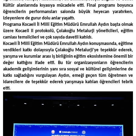
Kültür alanlarında kıyasıya mücadele etti. Final programı boyunca
öğrencilerin performansları salonda büyük heyecan yaratırken,
izleyenlere de gurur dolu anlar yaşattı.
Programa Kocaeli İl Millî Eğitim Müdürü Emrullah Aydın başta olmak
üzere Kocaeli il protokolü, Çolakoğlu Metalurji yöneticileri, eğitim
camiası temsilcileri ve çok sayıda davetli katıldı.
Kocaeli İl Millî Eğitim Müdürü Emrullah Aydın konuşmasında, eğitime
verdikleri katkı dolayısıyla Çolakoğlu Metalurji’ye teşekkür ederek,
yarışma ve kurumlar arası iş birliğinin eğitim ekosistemine önemli bir
değer kattığını ifade etti. Bu tür organizasyonların öğrencilerin
akademik gelişimlerinin yanı sıra sosyal ve kültürel gelişimlerine de
katkı sağladığını vurgulayan Aydın, emeği geçen tüm öğretmen ve
idarecilere de teşekkür ederek yarışmaya katılan öğrencileri tebrik
etti.