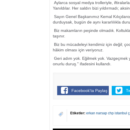
Aylarca sosyal medya trolleriyle, iftiralarla
Yanıldılar. Her saldırı bizi yıldırmadı; aks
Sayın Genel Başkanımız Kemal Kılıçdaroğl
durduysak, bugün de aynı kararlılıkla duruy
Biz makamların peşinde olmadık. Koltukl
taşınır.
Biz bu mücadeleyi kendimiz için değil; çoc
hâkim olması için veriyoruz.
Geri adım yok. Eğilmek yok. Vazgeçmek 
onurlu duruş." ifadesini kullandı.
Facebook'ta Paylaş
T
Etiketler:
erkan narsap chp istanbul ç