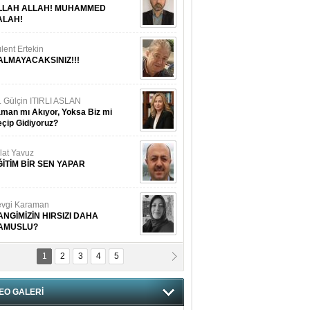
LLAH ALLAH! MUHAMMED
ALAH!
lent Ertekin
ALMAYACAKSINIZ!!!
. Gülçin ITIRLI ASLAN
man mı Akıyor, Yoksa Biz mi
çip Gidiyoruz?
lat Yavuz
ĞİTİM BİR SEN YAPAR
vgi Karaman
ANGİMİZİN HIRSIZI DAHA
AMUSLU?
1
2
3
4
5
of. Dr. Cahit Kurbanoğlu
OSNA-HERSEK VE KUDÜS
EO GALERİ
tma Saçak Akbulut