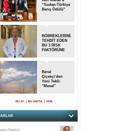
“Sudan-Türkiye
Barış Ödülü”
BÖBREKLERİNİZİ
TEHDİT EDEN
BU 3 RİSK
FAKTÖRÜNE
DİKKAT!
Berat
Çiçekçi'den
Yeni Tekli:
"Masal"
|
|
BU AY
BU HAFTA
DÜN
ZARLAR
san Demirci