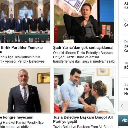
A
S
Bü
Ç
Dr
Za
Birlik Partililer Yemekte
Şadi Yazıcı'dan çok sert açıklama!
Ge
tu
Önceki dönem Tuzla Belediye Başkanı
dik İlçe Teşkilatının birlik
Dr. Şadi Yazıcı, imar ve emsal
lik yemeği Pendik Belediyesi
transferleriyle ilgili sosyal medya hesabı
Ta
pe Sosyal Tesislerinde
üzerinden sert bir açıklama yayınladı.
E
ştirildi.
Se
H
N
Pr
B
e kongre heyecanı!
Tuzla Belediye Başkanı Bingöl AK
VİD
Parti'ye geçti!
tçi Hareket Partisi Pendik İlçe
ığı kongreye gidiyor.
Tuzla Belediye Başkanı Eren Ali Bingöl,
Fa