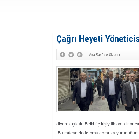
Çağrı Heyeti Yönetici
Ana Sayfa
»
Siyaset
diyerek çıktık. Belki üç kişiydik ama inancı
Bu mücadelede omuz omuza yürüdüğümüz i