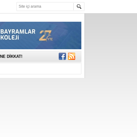
mına anlamlı
NE DİKKAT!
rinde..
katıldı
gisi’nde
DEĞİL, DOĞRU
erildi
n Ercan Ekşi son
ı Selahattin