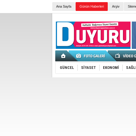
Ana Sayfa
Günün Haberleri
Arşiv
Siten
GÜNCEL
SİYASET
EKONOMİ
SAĞL