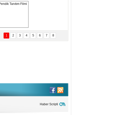
ANAL KERHANE!
tma Daştan
eftun Olmak
Pendik Tanıtım 
Filmi
1
2
3
4
5
6
7
8
bas Levent Ertekin
nal Medyanın Dijital Savaş Alanı
 İtibar Suikastları: Kızılay Örneği
it Kahyaoğlu
iz Türk Milleti Tarih Yazdı!
of.Dr.Hamdi Temel
z Böyle Bir Yozgat'ta Büyüdük
vza Zeybek
İR MİLLETİN TEKRAR DESTAN
AZMASI
Haber Scripti