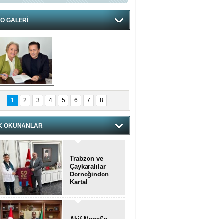
O GALERİ
hnzzzna
1
2
3
4
5
6
7
8
K OKUNANLAR
Trabzon ve
Çaykaralılar
Derneğinden
Kartal
kaymakamına
anlamlı ziyaret
Akif Manaf’a