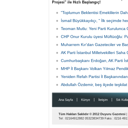
Projesi" ile Hızlı Başlangıç!
CHP'den istifa ederek AK Parti'ye katılan
Çekmeköy Belediye Başkanı Orhan
"Toplumun Beklentisi Emeklilerin Da
Çerkez, parti değişiminin ardından ilk
mesajını ilçeye yönelik projeyle verdi.
İsmail Büyükkayıkçı, " İlk seçimde he
Çerkez, 105 bin metrekarelik "Yeşil Yol
Teoman Mutlu: Yeni Parti Kurulunca 
Projesi"nin, yeni dönemde atılacak ilk
adım olacağını açıkladı
CHP Onur Kurulu üyesi Müftüoğlu: 
Muharrem Kır'dan Gazeteciler ve Ba
AK Parti İstanbul Milletvekilleri Saha
Cumhurbaşkanı Erdoğan, AK Parti İstan
MHP İl Başkanı Volkan Yılmaz Pendik'
Yeniden Refah Partisi İl Başkanından
Abdullah Özdemir, beş ilçede teşkilat 
|
|
|
Ana Sayfa
Künye
İletişim
Sık Kulla
Tüm Hakları Saklıdır © 2012
Duyuru Gazetesi
|
Tel :
02164912882 05323834739
Faks :
0216 491