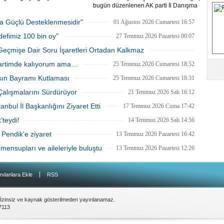
bugün düzenlenen AK parti İl Danışma
S
Meclisi'nde resmen AK Partili oldu.
Bingöl'e rozetini Cumhurbaşkanı Recep
ha Güçlü Desteklenmesidir"
01 Ağustos 2026 Cumartesi 16:57
Tayyip Erdoğan taktı.
defimiz 100 bin oy"
27 Temmuz 2026 Pazartesi 00:07
Fa
M
Geçmişe Dair Soru İşaretleri Ortadan Kalkmaz
26 Temmuz 2026 Pazar 23:43
Partimde kalıyorum ama…
25 Temmuz 2026 Cumartesi 18:52
Ab
sın Bayramı Kutlaması
25 Temmuz 2026 Cumartesi 18:31
Sa
ve
 Çalışmalarını Sürdürüyor
21 Temmuz 2026 Salı 16:12
bul İl Başkanlığını Ziyaret Etti
17 Temmuz 2026 Cuma 17:42
Üm
teydi!
Az
14 Temmuz 2026 Salı 14:56
 Pendik'e ziyaret
13 Temmuz 2026 Pazartesi 16:42
mensupları ve aileleriyle buluştu
13 Temmuz 2026 Pazartesi 12:26
Pr
Bi
|
nılanlara Ekle
RSS
Ra
B
 İzinsiz ve kaynak gösterilmeden yayınlanamaz.
Y
7113