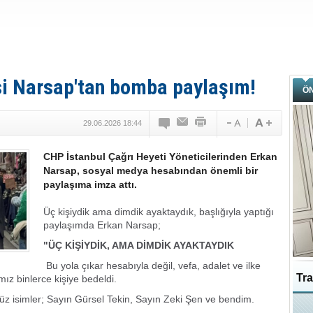
si Narsap'tan bomba paylaşım!
Ö
29.06.2026 18:44
CHP İstanbul Çağrı Heyeti Yöneticilerinden Erkan
Narsap, sosyal medya hesabından önemli bir
paylaşıma imza attı.
Üç kişiydik ama dimdik ayaktaydık, başlığıyla yaptığı
paylaşımda Erkan Narsap;
"ÜÇ KİŞİYDİK, AMA DİMDİK AYAKTAYDIK
Bu yola çıkar hesabıyla değil, vefa, adalet ve ilke
Tra
mız binlerce kişiye bedeldi.
simler; Sayın Gürsel Tekin, Sayın Zeki Şen ve bendim.
Ka