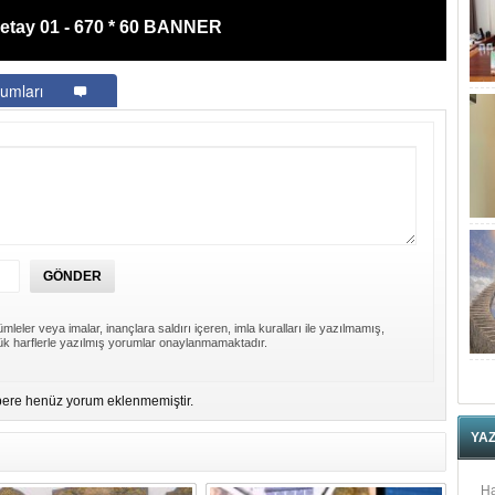
etay 01 - 670 * 60 BANNER
umları
mleler veya imalar, inançlara saldırı içeren, imla kuralları ile yazılmamış,
k harflerle yazılmış yorumlar onaylanmamaktadır.
ere henüz yorum eklenmemiştir.
YA
Ha