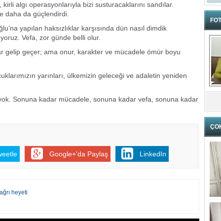
, kirli algı operasyonlarıyla bizi susturacaklarını sandılar.
ine daha da güçlendirdi.
FOT
u’na yapılan haksızlıklar karşısında dün nasıl dimdik
oruz. Vefa, zor günde belli olur.
ar gelip geçer; ama onur, karakter ve mücadele ömür boyu
uklarımızın yarınları, ülkemizin geleceği ve adaletin yeniden
yok. Sonuna kadar mücadele, sonuna kadar vefa, sonuna kadar
ÇO
weetle
Google+'da Paylaş
LinkedIn
ağrı heyeti