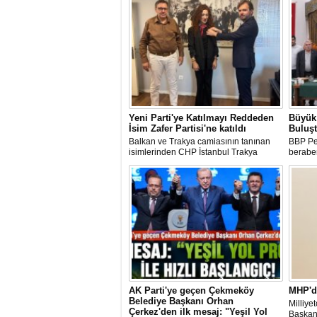
Yeni Parti'ye Katılmayı Reddeden
Büyük 
İsim Zafer Partisi'ne katıldı
Buluş
Balkan ve Trakya camiasının tanınan
BBP Pen
isimlerinden CHP İstanbul Trakya
beraber
Rumeli Balkan Komisyonu Üyesi Semra
Hayalte
Eyüpoğlu'nun Zafer Partisi'ne katılması
gerçekle
heyecana sahne oldu.
AK Parti'ye geçen Çekmeköy
MHP'd
Belediye Başkanı Orhan
Milliye
Çerkez'den ilk mesaj: "Yeşil Yol
Başkanl