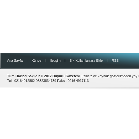
|
|
|
|
Ana Sayfa
Künye
İletişim
Sık Kullanılanlara Ekle
RSS
Tüm Hakları Saklıdır © 2012
Duyuru Gazetesi
| İzinsiz ve kaynak gösterilmeden yay
Tel :
02164912882 05323834739
Faks :
0216 4917113