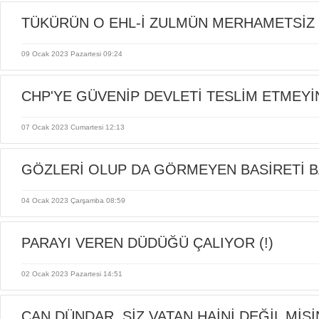
TÜKÜRÜN O EHL-İ ZULMÜN MERHAMETSİZ
09 Ocak 2023 Pazartesi 09:24
CHP'YE GÜVENİP DEVLETİ TESLİM ETMEYİN,
07 Ocak 2023 Cumartesi 12:13
GÖZLERİ OLUP DA GÖRMEYEN BASİRETİ 
04 Ocak 2023 Çarşamba 08:59
İŞTE BÖYLE GİYDİRİLİR
PARAYI VEREN DÜDÜĞÜ ÇALIYOR (!)
02 Ocak 2023 Pazartesi 14:51
CAN DÜNDAR, SİZ VATAN HAİNİ DEĞİL MİSİ