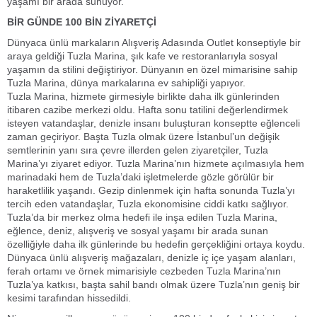
yaşamı bir arada sunuyor.
BİR GÜNDE 100 BİN ZİYARETÇİ
Dünyaca ünlü markaların Alışveriş Adasında Outlet konseptiyle bir
araya geldiği Tuzla Marina, şık kafe ve restoranlarıyla sosyal
yaşamın da stilini değiştiriyor. Dünyanın en özel mimarisine sahip
Tuzla Marina, dünya markalarına ev sahipliği yapıyor.
Tuzla Marina, hizmete girmesiyle birlikte daha ilk günlerinden
itibaren cazibe merkezi oldu. Hafta sonu tatilini değerlendirmek
isteyen vatandaşlar, denizle insanı buluşturan konseptte eğlenceli
zaman geçiriyor. Başta Tuzla olmak üzere İstanbul’un değişik
semtlerinin yanı sıra çevre illerden gelen ziyaretçiler, Tuzla
Marina’yı ziyaret ediyor. Tuzla Marina’nın hizmete açılmasıyla hem
marinadaki hem de Tuzla’daki işletmelerde gözle görülür bir
haraketlilik yaşandı. Gezip dinlenmek için hafta sonunda Tuzla’yı
tercih eden vatandaşlar, Tuzla ekonomisine ciddi katkı sağlıyor.
Tuzla’da bir merkez olma hedefi ile inşa edilen Tuzla Marina,
eğlence, deniz, alışveriş ve sosyal yaşamı bir arada sunan
özelliğiyle daha ilk günlerinde bu hedefin gerçekliğini ortaya koydu.
Dünyaca ünlü alışveriş mağazaları, denizle iç içe yaşam alanları,
ferah ortamı ve örnek mimarisiyle cezbeden Tuzla Marina’nın
Tuzla’ya katkısı, başta sahil bandı olmak üzere Tuzla’nın geniş bir
kesimi tarafından hissedildi.