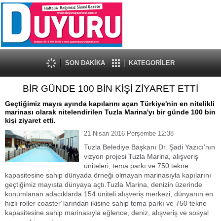
SON DAKİKA
KATEGORİLER
BİR GÜNDE 100 BİN KİŞİ ZİYARET ETTİ
Geçtiğimiz mayıs ayında kapılarını açan Türkiye'nin en nitelikli
marinası olarak nitelendirilen Tuzla Marina'yı bir günde 100 bin
kişi ziyaret etti.
21 Nisan 2016 Perşembe 12:38
Tuzla Belediye Başkanı Dr. Şadi Yazıcı’nın
vizyon projesi Tuzla Marina, alışveriş
üniteleri, tema parkı ve 750 tekne
kapasitesine sahip dünyada örneği olmayan marinasıyla kapılarını
geçtiğimiz mayısta dünyaya açtı.Tuzla Marina, denizin üzerinde
konumlanan adacıklarda 154 üniteli alışveriş merkezi, dünyanın en
hızlı roller coaster´larından ikisine sahip tema parkı ve 750 tekne
kapasitesine sahip marinasıyla eğlence, deniz, alışveriş ve sosyal