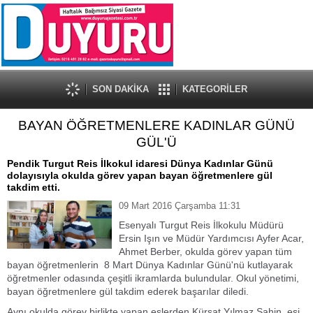
SON DAKİKA
KATEGORİLER
BAYAN ÖĞRETMENLERE KADINLAR GÜNÜ
GÜL'Ü
Pendik Turgut Reis İlkokul idaresi Dünya Kadınlar Günü
dolayısıyla okulda görev yapan bayan öğretmenlere gül
takdim etti.
09 Mart 2016 Çarşamba 11:31
Esenyalı Turgut Reis İlkokulu Müdürü
Ersin Işın ve Müdür Yardımcısı Ayfer Acar,
Ahmet Berber, okulda görev yapan tüm
bayan öğretmenlerin 8 Mart Dünya Kadınlar Günü'nü kutlayarak
öğretmenler odasında çeşitli ikramlarda bulundular. Okul yönetimi,
bayan öğretmenlere gül takdim ederek başarılar diledi.
Aynı okulda görev birlikte yapan eşlerden Kürşat Yılmaz Şahin, eşi