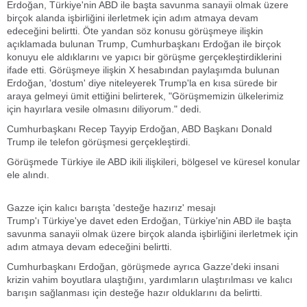
Erdoğan, Türkiye'nin ABD ile başta savunma sanayii olmak üzere
birçok alanda işbirliğini ilerletmek için adım atmaya devam
edeceğini belirtti. Öte yandan söz konusu görüşmeye ilişkin
açıklamada bulunan Trump, Cumhurbaşkanı Erdoğan ile birçok
konuyu ele aldıklarını ve yapıcı bir görüşme gerçekleştirdiklerini
ifade etti. Görüşmeye ilişkin X hesabından paylaşımda bulunan
Erdoğan, 'dostum' diye niteleyerek Trump'la en kısa sürede bir
araya gelmeyi ümit ettiğini belirterek, "Görüşmemizin ülkelerimiz
için hayırlara vesile olmasını diliyorum." dedi.
Cumhurbaşkanı Recep Tayyip Erdoğan, ABD Başkanı Donald
Trump ile telefon görüşmesi gerçekleştirdi.
Görüşmede Türkiye ile ABD ikili ilişkileri, bölgesel ve küresel konular
ele alındı.
Gazze için kalıcı barışta 'desteğe hazırız' mesajı
Trump'ı Türkiye'ye davet eden Erdoğan, Türkiye'nin ABD ile başta
savunma sanayii olmak üzere birçok alanda işbirliğini ilerletmek için
adım atmaya devam edeceğini belirtti.
Cumhurbaşkanı Erdoğan, görüşmede ayrıca Gazze'deki insani
krizin vahim boyutlara ulaştığını, yardımların ulaştırılması ve kalıcı
barışın sağlanması için desteğe hazır olduklarını da belirtti.