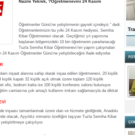
Nazmi Yekrek, ?Öğretmenevini 24 Kasım
Öğretmenler Günü’ne yetiştirmenin gayreti içindeyiz.” dedi.
Tra
Öğretmenlerimizin bu yılki 24 Kasım hediyesi, Semiha
Kibar Öğretmenevi olacak. Geçtiğimiz yıl yapımına
başlanan bölgemizdeki 10 bin öğretmenin yararlanacağı
Ka
Tuzla Semiha Kibar Öğretmenevi’nin yapım çalışmaları
 24 Kasım Öğretmenler Günü’ne yetiştirileceğini ifade ediyorlar.
FOT
OR
lam inşaat alanına sahip olarak inşaa edilen öğretmenevi, 20 kişilik
işilik kapalı 32 kişilik açık olmak üzere toplam 120 kişilik
det ofis, bodrum katta ise 100 kişilik konferans salonu bulunuyor.
 eğitim camiasına çok amaçlı kullanım imkanı sağlamasıyla da dikkat
EVİ
nde inşaası tamamlanmak üzere olan ve hizmete girdiğinde, Anadolu
nde olacak, Ayyıldız mimarisi özelliğini taşıyan Tuzla Semiha Kibar
tiştirilmeye çalışılıyor.
ÇO