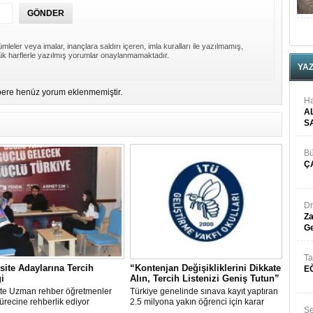
mleler veya imalar, inançlara saldırı içeren, imla kuralları ile yazılmamış,
k harflerle yazılmış yorumlar onaylanmamaktadır.
YA
ere henüz yorum eklenmemiştir.
Ha
A
S
Bü
Ç
Dr
Za
Ge
Ta
site Adaylarına Tercih
“Kontenjan Değişikliklerini Dikkate
E
i
Alın, Tercih Listenizi Geniş Tutun”
'te Uzman rehber öğretmenler
Türkiye genelinde sınava kayıt yaptıran
sürecine rehberlik ediyor
2.5 milyona yakın öğrenci için karar
Se
haftası yaklaştı.