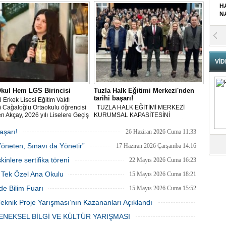
H
N
Pr
B
VİD
Fa
S
kul Hem LGS Birincisi
Tuzla Halk Eğitimi Merkezi'nden
tarihi başarı!
l Erkek Lisesi Eğitim Vakfı
 Cağaloğlu Ortaokulu öğrencisi
TUZLA HALK EĞİTİMİ MERKEZİ
Fa
n Akçay, 2026 yılı Liselere Geçiş
KURUMSAL KAPASİTESİNİ
M
i (LGS) kapsamındaki merkezî
ARTIRARAK İSTANBUL BİRİNCİSİ
 tüm soruları eksiksiz
TÜRKİYE ÜÇÜNCÜSÜ OLDU
aşarı!
26 Haziran 2026 Cuma 11:33
yarak 500 tam puanla Türkiye
Yöneten, Sınavı da Yönetir”
i oldu.
17 Haziran 2026 Çarşamba 14:16
Ab
Sa
nlere sertifika töreni
22 Mayıs 2026 Cuma 16:23
ve
n Tek Özel Ana Okulu
15 Mayıs 2026 Cuma 18:21
Üm
de Bilim Fuarı
15 Mayıs 2026 Cuma 15:52
Az
eknik Proje Yarışması’nın Kazananları Açıklandı
13 Mayıs 2026 Çarşamba 10:57
NEKSEL BİLGİ VE KÜLTÜR YARIŞMASI
Pr