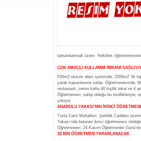
tamamlanmak üzere. Yetkililer, öğretmenevinin
ÇOK AMAÇLI KULLANIM İMKANI SAĞLIY
530m2 oturum alanı içerisinde, 2200m2’ lik top
yatak kapasitesine sahip. Öğretmenevinde, 88 k
restaurant, zemin katta 40 kişilik lokal ve 4 a
Öğretmenevi, sahip olduğu bu özellikleriyle,
çekiyor
ANADOLU YAKASI’NIN İKİNCİ ÖĞRETMEN
Tuzla Cami Mahallesi, Şehitlik Caddesi üzeri
Yakası’nda bulunan ikinci öğretmenevi niteliği
Öğretmenevi, 24 Kasım Öğretmenler Günü’ne ye
10 BİN ÖĞRETMEN YARARLANACAK