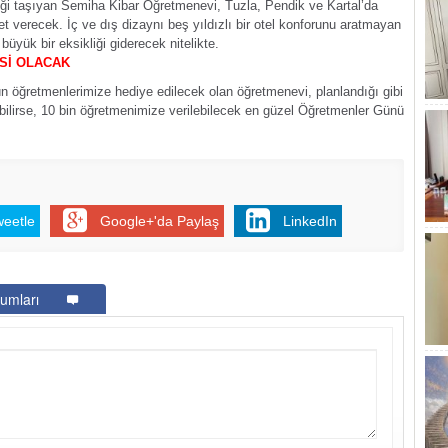
iği taşıyan Semiha Kibar Öğretmenevi, Tuzla, Pendik ve Kartal’da
 verecek. İç ve dış dizaynı beş yıldızlı bir otel konforunu aratmayan
üyük bir eksikliği giderecek nitelikte.
Sİ OLACAK
ün öğretmenlerimize hediye edilecek olan öğretmenevi, planlandığı gibi
lirse, 10 bin öğretmenimize verilebilecek en güzel Öğretmenler Günü
weetle
Google+'da Paylaş
LinkedIn
umları