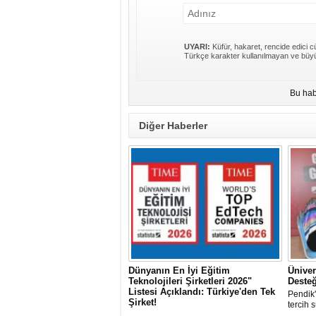
UYARI:
Küfür, hakaret, rencide edici cü
Türkçe karakter kullanılmayan ve büyü
Bu hab
Diğer Haberler
Dünyanın En İyi Eğitim
Üniver
Teknolojileri Şirketleri 2026"
Desteğ
Listesi Açıklandı: Türkiye'den Tek
Pendik
Şirket!
tercih 
Dünyanın en saygın yayınlarından TIME