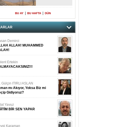
|
|
BU AY
BU HAFTA
DÜN
ZARLAR
san Demirci
LLAH ALLAH! MUHAMMED
ALAH!
lent Ertekin
ALMAYACAKSINIZ!!!
. Gülçin ITIRLI ASLAN
man mı Akıyor, Yoksa Biz mi
çip Gidiyoruz?
lat Yavuz
ĞİTİM BİR SEN YAPAR
vgi Karaman