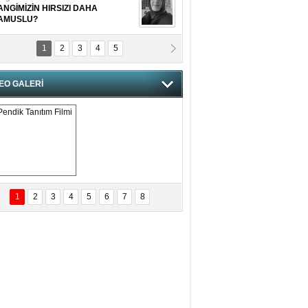
ANGİMİZİN HIRSIZI DAHA
AMUSLU?
1
2
3
4
5
of. Dr. Cahit Kurbanoğlu
OSNA-HERSEK VE KUDÜS
EO GALERİ
tma Saçak Akbulut
ANAL KERHANE!
tma Daştan
eftun Olmak
Pendik Tanıtım 
Filmi
1
2
3
4
5
6
7
8
bas Levent Ertekin
nal Medyanın Dijital Savaş Alanı
 İtibar Suikastları: Kızılay Örneği
it Kahyaoğlu
iz Türk Milleti Tarih Yazdı!
of.Dr.Hamdi Temel