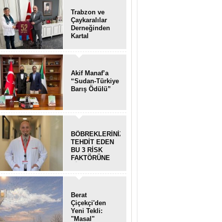
Trabzon ve
Çaykaralılar
Derneğinden
Kartal
kaymakamına
anlamlı ziyaret
Akif Manaf’a
“Sudan-Türkiye
Barış Ödülü”
BÖBREKLERİNİZİ
TEHDİT EDEN
BU 3 RİSK
FAKTÖRÜNE
DİKKAT!
Berat
Çiçekçi'den
Yeni Tekli:
"Masal"