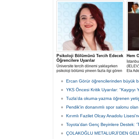
dergisi ile uluslararası bağımsız veri
kuruluşu Statista iş birliğiyle hazırlanan
"World's Top EdTech Companies 2026"
(Dünyanın En İyi Eğitim Teknolojileri
Şirketleri 2026) listesi açıklandı.
Psikoloji Bölümünü Tercih Edecek
Hem O
Öğrencilere Uyarılar
İstanbu
Üniversite tercih dönemi yaklaşırken
(İELEV)
psikoloji bölümü yineen fazla ilgi gören
Ela Ade
alanlardan biri olarak öne çıkıyor.
Sistem
sınavda
Ercan Görür öğrencilerinden büyük b
yanıtla
YKS Öncesi Kritik Uyarılar: “Kaygıyı 
birincis
Tuzla'da okuma-yazma öğrenen yetişki
Pendik'in donanımlı spor salonu ola
Kırımlı Fazilet Olcay Anadolu Lisesi’n
Toyota’dan Genç Beyinlere Destek: ‘T
ÇOLAKOĞLU METALURJİ’DEN GELE