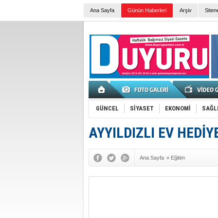
Ana Sayfa
Günün Haberleri
Arşiv
Siten
GÜNCEL
SİYASET
EKONOMİ
SAĞL
AYYILDIZLI EV HEDİY
Ana Sayfa
»
Eğitim