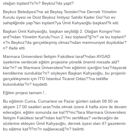
olağan toplant?s?n? Beykoz?da yapt?.
Beykoz Belediyesi?ne ait Beytaş Tesisleri?ne Dernek Yönetim
Kurulu üyesi ve Dost Beykoz İmtiyaz Sahibi Kader Gür?ün ev
sahipliğinde yap?lan toplant?ya Ümit Kahyaoğlu başkanl?k etti.
Başkan Ümit Kahyaoğlu, başkan seçildiği 2. Olağan Kongre?nin
ard?ndan Yönetim Kurulu?nun 2. kez topland?ğ?n? ve bu toplant?
n?n Beykoz?da gerçekleşmiş olmas?ndan memnuniyet duyduklar?
n? ifade etti.
Marmara Üniversitesi İletişim Fakültesi taraf?ndan AYGAD
üyelerine verilecek eğitim projesine yönelik önemli mesafe ald?
klar?n? ve Marmara Üniversitesi?nin eğitimin içeriğini haz?rlayarak
kendilerine sunduklar?n? söyleyen Başkan Kahyaoğlu, bu projenin
gerçekleşmesi için İTO İstanbul Ticaret Odas??na teklifte
bulunduklar?n? kaydetti.
Eğitim projesi tamam !..
Bu eğitimin Cuma, Cumartesi ve Pazar günleri sabah 08.00 ve
akşam 17.00 saatleri aras?nda olmak üzere 4 hafta süre ile devam
edeceğini, eğitim sonunda ise kat?l?mc?lara Marmara Üniversitesi
İletişim Fakültesi taraf?ndan kat?l?m sertifikas? verileceğini de
sözlerine ekleyen Ümit Kahyaoğlu, dernek üyesi olan 47 gazetenin
bu eğitme kat?l?m?n sağlanacağ?n? belirtti.