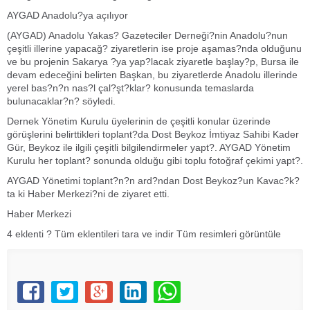
AYGAD Anadolu?ya açılıyor
(AYGAD) Anadolu Yakas? Gazeteciler Derneği?nin Anadolu?nun
çeşitli illerine yapacağ? ziyaretlerin ise proje aşamas?nda olduğunu
ve bu projenin Sakarya ?ya yap?lacak ziyaretle başlay?p, Bursa ile
devam edeceğini belirten Başkan, bu ziyaretlerde Anadolu illerinde
yerel bas?n?n nas?l çal?şt?klar? konusunda temaslarda
bulunacaklar?n? söyledi.
Dernek Yönetim Kurulu üyelerinin de çeşitli konular üzerinde
görüşlerini belirttikleri toplant?da Dost Beykoz İmtiyaz Sahibi Kader
Gür, Beykoz ile ilgili çeşitli bilgilendirmeler yapt?. AYGAD Yönetim
Kurulu her toplant? sonunda olduğu gibi toplu fotoğraf çekimi yapt?.
AYGAD Yönetimi toplant?n?n ard?ndan Dost Beykoz?un Kavac?k?
ta ki Haber Merkezi?ni de ziyaret etti.
Haber Merkezi
4 eklenti ? Tüm eklentileri tara ve indir Tüm resimleri görüntüle