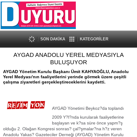
SON DAKİKA
KATEGORİLER
AYGAD ANADOLU YEREL MEDYASIYLA
BULUŞUYOR
AYGAD Yönetim Kurulu Başkanı Ümit KAHYAOĞLU, Anadolu
Yerel Medyası'nın faaliyetlerini yerinde görmek üzere çeşitli
çalışma ziyaretleri gerçekleştireceklerini kaydetti.
AYGAD Yönetimi Beykoz?da toplandı
2009 Y?l?nda kurularak faaliyetlerine
başlayan ve k?sa süre önce yapm?ş
olduğu 2. Olağan Kongresi sonras? çal?şmalar?na h?z veren
Anadolu Yakas? Gazeteciler Derneği (AYGAD) Yönetim Kurulu