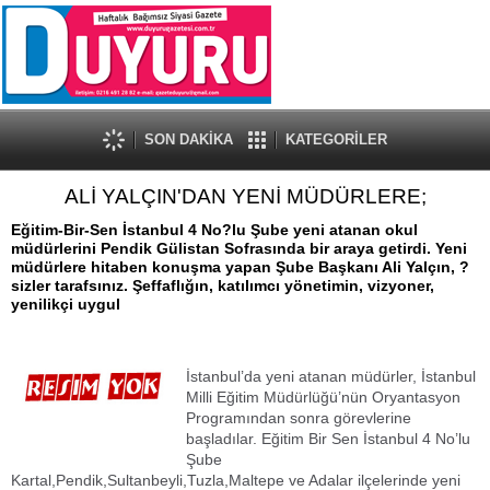
SON DAKİKA
KATEGORİLER
ALİ YALÇIN'DAN YENİ MÜDÜRLERE;
Eğitim-Bir-Sen İstanbul 4 No?lu Şube yeni atanan okul
müdürlerini Pendik Gülistan Sofrasında bir araya getirdi. Yeni
müdürlere hitaben konuşma yapan Şube Başkanı Ali Yalçın, ?
sizler tarafsınız. Şeffaflığın, katılımcı yönetimin, vizyoner,
yenilikçi uygul
İstanbul’da yeni atanan müdürler, İstanbul
Milli Eğitim Müdürlüğü’nün Oryantasyon
Programından sonra görevlerine
başladılar. Eğitim Bir Sen İstanbul 4 No’lu
Şube
Kartal,Pendik,Sultanbeyli,Tuzla,Maltepe ve Adalar ilçelerinde yeni