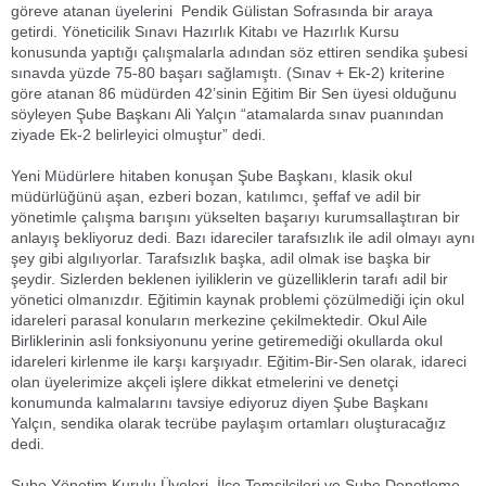
göreve atanan üyelerini Pendik Gülistan Sofrasında bir araya
getirdi. Yöneticilik Sınavı Hazırlık Kitabı ve Hazırlık Kursu
konusunda yaptığı çalışmalarla adından söz ettiren sendika şubesi
sınavda yüzde 75-80 başarı sağlamıştı. (Sınav + Ek-2) kriterine
göre atanan 86 müdürden 42’sinin Eğitim Bir Sen üyesi olduğunu
söyleyen Şube Başkanı Ali Yalçın “atamalarda sınav puanından
ziyade Ek-2 belirleyici olmuştur” dedi.
Yeni Müdürlere hitaben konuşan Şube Başkanı, klasik okul
müdürlüğünü aşan, ezberi bozan, katılımcı, şeffaf ve adil bir
yönetimle çalışma barışını yükselten başarıyı kurumsallaştıran bir
anlayış bekliyoruz dedi. Bazı idareciler tarafsızlık ile adil olmayı aynı
şey gibi algılıyorlar. Tarafsızlık başka, adil olmak ise başka bir
şeydir. Sizlerden beklenen iyiliklerin ve güzelliklerin tarafı adil bir
yönetici olmanızdır. Eğitimin kaynak problemi çözülmediği için okul
idareleri parasal konuların merkezine çekilmektedir. Okul Aile
Birliklerinin asli fonksiyonunu yerine getiremediği okullarda okul
idareleri kirlenme ile karşı karşıyadır. Eğitim-Bir-Sen olarak, idareci
olan üyelerimize akçeli işlere dikkat etmelerini ve denetçi
konumunda kalmalarını tavsiye ediyoruz diyen Şube Başkanı
Yalçın, sendika olarak tecrübe paylaşım ortamları oluşturacağız
dedi.
Şube Yönetim Kurulu Üyeleri, İlçe Temsilcileri ve Şube Denetleme