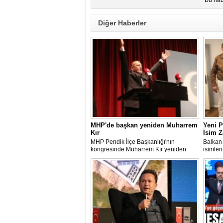
Bu hab
Diğer Haberler
MHP'de başkan yeniden Muharrem
Yeni P
Kır
İsim Z
MHP Pendik İlçe Başkanlığı'nın
Balkan 
kongresinde Muharrem Kır yeniden
isimler
başkanlığa seçildi.
Rumeli
Eyüpoğl
heyeca