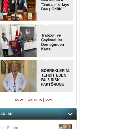
“Sudan-Türkiye
Barış Ödülü”
Trabzon ve
Çaykaralılar
Derneğinden
Kartal
kaymakamına
anlamlı ziyaret
BÖBREKLERİNİZİ
TEHDİT EDEN
BU 3 RİSK
FAKTÖRÜNE
DİKKAT!
|
|
BU AY
BU HAFTA
DÜN
ZARLAR
lent Ertekin