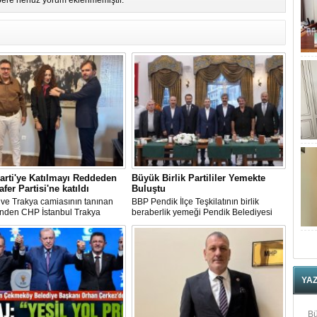
ere henüz yorum eklenmemiştir.
arti'ye Katılmayı Reddeden
Büyük Birlik Partililer Yemekte
afer Partisi'ne katıldı
Buluştu
ve Trakya camiasının tanınan
BBP Pendik İlçe Teşkilatının birlik
inden CHP İstanbul Trakya
beraberlik yemeği Pendik Belediyesi
 Balkan Komisyonu Üyesi Semra
Hayaltepe Sosyal Tesislerinde
u'nun Zafer Partisi'ne katılması
gerçekleştirildi.
na sahne oldu.
YA
Bü