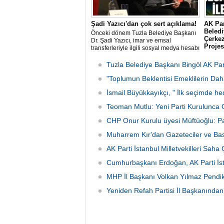
Şadi Yazıcı'dan çok sert açıklama!
AK Pa
Beled
Önceki dönem Tuzla Belediye Başkanı
Çerkez
Dr. Şadi Yazıcı, imar ve emsal
Projes
transferleriyle ilgili sosyal medya hesabı
üzerinden sert bir açıklama yayınladı.
CHP'den
Çekmek
Tuzla Belediye Başkanı Bingöl AK Part
Çerkez,
"Toplumun Beklentisi Emeklilerin Da
mesajın
Çerkez,
İsmail Büyükkayıkçı, " İlk seçimde he
Projesi
adım ol
Teoman Mutlu: Yeni Parti Kurulunca 
CHP Onur Kurulu üyesi Müftüoğlu: 
Muharrem Kır'dan Gazeteciler ve Ba
AK Parti İstanbul Milletvekilleri Saha
Cumhurbaşkanı Erdoğan, AK Parti İstan
MHP İl Başkanı Volkan Yılmaz Pendik'
Yeniden Refah Partisi İl Başkanından