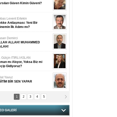
rsılan Güven Kimin Güveni?
bas Levent Ertekin
kke Antlaşması: Yeni Bir
nemin İlk Adımı mı?
san Demirci
LLAH ALLAH! MUHAMMED
ALAH!
. Gülçin ITIRLI ASLAN
man mı Akıyor, Yoksa Biz mi
çip Gidiyoruz?
lat Yavuz
ĞİTİM BİR SEN YAPAR
1
2
3
4
5
vgi Karaman
ANGİMİZİN HIRSIZI DAHA
AMUSLU?
EO GALERİ
of. Dr. Cahit Kurbanoğlu