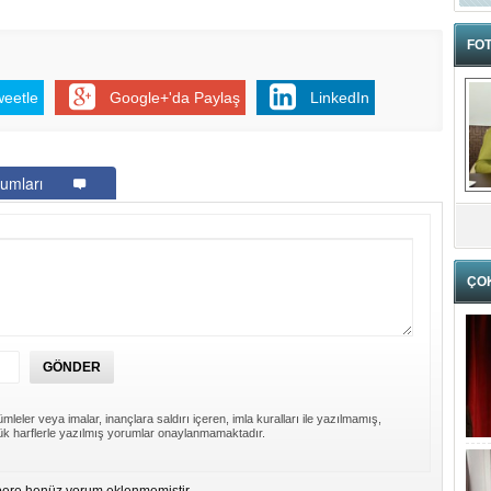
FOT
weetle
Google+'da Paylaş
LinkedIn
umları
ÇO
mleler veya imalar, inançlara saldırı içeren, imla kuralları ile yazılmamış,
k harflerle yazılmış yorumlar onaylanmamaktadır.