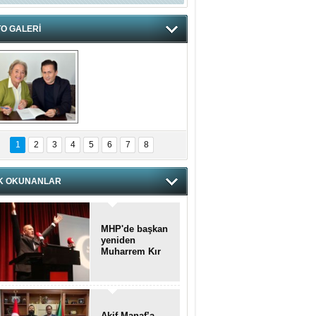
O GALERİ
hnzzzna
1
2
3
4
5
6
7
8
K OKUNANLAR
MHP'de başkan
yeniden
Muharrem Kır
Akif Manaf’a