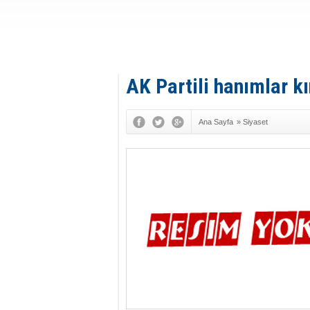
AK Partili hanımlar kı
Ana Sayfa
»
Siyaset