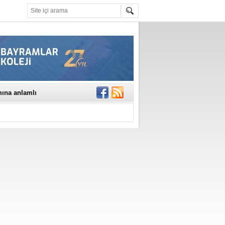
mına anlamlı
NE DİKKAT!
rinde..
katıldı
gisi’nde
DEĞİL, DOĞRU
erildi
n Ercan Ekşi son
ı Selahattin