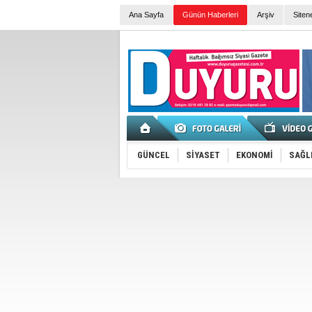
Ana Sayfa
Günün Haberleri
Arşiv
Siten
GÜNCEL
SİYASET
EKONOMİ
SAĞL