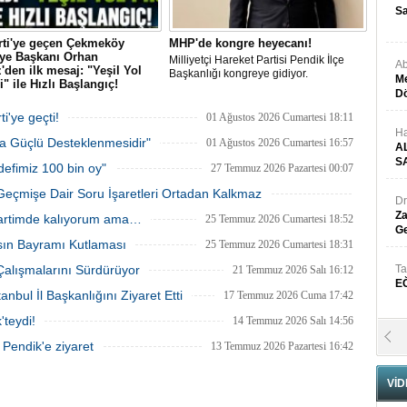
Sa
rti'ye geçen Çekmeköy
MHP'de kongre heyecanı!
iye Başkanı Orhan
Milliyetçi Hareket Partisi Pendik İlçe
Ab
'den ilk mesaj: "Yeşil Yol
Başkanlığı kongreye gidiyor.
Me
i" ile Hızlı Başlangıç!
Dö
 istifa ederek AK Parti'ye katılan
öy Belediye Başkanı Orhan
i'ye geçti!
01 Ağustos 2026 Cumartesi 18:11
 parti değişiminin ardından ilk
Ha
ha Güçlü Desteklenmesidir"
ı ilçeye yönelik projeyle verdi.
01 Ağustos 2026 Cumartesi 16:57
A
 105 bin metrekarelik "Yeşil Yol
S
defimiz 100 bin oy"
27 Temmuz 2026 Pazartesi 00:07
"nin, yeni dönemde atılacak ilk
acağını açıkladı
Geçmişe Dair Soru İşaretleri Ortadan Kalkmaz
Dr
26 Temmuz 2026 Pazar 23:43
Za
Partimde kalıyorum ama…
25 Temmuz 2026 Cumartesi 18:52
Ge
sın Bayramı Kutlaması
25 Temmuz 2026 Cumartesi 18:31
 Çalışmalarını Sürdürüyor
Ta
21 Temmuz 2026 Salı 16:12
E
bul İl Başkanlığını Ziyaret Etti
17 Temmuz 2026 Cuma 17:42
teydi!
14 Temmuz 2026 Salı 14:56
Se
 Pendik'e ziyaret
13 Temmuz 2026 Pazartesi 16:42
H
N
VİD
Pr