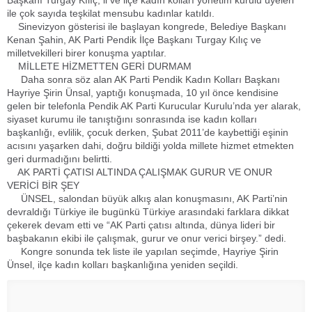
Başkanı Turgay Kılıç, il ve ilçe kadın kolları yönetim kurulu üyeleri
ile çok sayıda teşkilat mensubu kadınlar katıldı.
Sinevizyon gösterisi ile başlayan kongrede, Belediye Başkanı
Kenan Şahin, AK Parti Pendik İlçe Başkanı Turgay Kılıç ve
milletvekilleri birer konuşma yaptılar.
MİLLETE HİZMETTEN GERİ DURMAM
Daha sonra söz alan AK Parti Pendik Kadın Kolları Başkanı
Hayriye Şirin Ünsal, yaptığı konuşmada, 10 yıl önce kendisine
gelen bir telefonla Pendik AK Parti Kurucular Kurulu’nda yer alarak,
siyaset kurumu ile tanıştığını sonrasında ise kadın kolları
başkanlığı, evlilik, çocuk derken, Şubat 2011’de kaybettiği eşinin
acısını yaşarken dahi, doğru bildiği yolda millete hizmet etmekten
geri durmadığını belirtti.
AK PARTİ ÇATISI ALTINDA ÇALIŞMAK GURUR VE ONUR
VERİCİ BİR ŞEY
ÜNSEL, salondan büyük alkış alan konuşmasını, AK Parti’nin
devraldığı Türkiye ile bugünkü Türkiye arasındaki farklara dikkat
çekerek devam etti ve “AK Parti çatısı altında, dünya lideri bir
başbakanın ekibi ile çalışmak, gurur ve onur verici birşey.” dedi.
Kongre sonunda tek liste ile yapılan seçimde, Hayriye Şirin
Ünsel, ilçe kadın kolları başkanlığına yeniden seçildi.