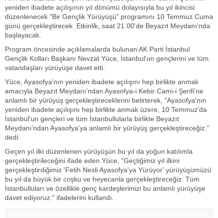
yeniden ibadete açılışının yıl dönümü dolayısıyla bu yıl ikincisi
düzenlenecek "Bir Gençlik Yürüyüşü" programını 10 Temmuz Cuma
günü gerçekleştirecek. Etkinlik, saat 21.00'de Beyazıt Meydanı'nda
başlayacak.
Program öncesinde açıklamalarda bulunan AK Parti İstanbul
Gençlik Kolları Başkanı Nevzat Yüce, İstanbul'un gençlerini ve tüm
vatandaşları yürüyüşe davet etti.
Yüce, Ayasofya'nın yeniden ibadete açılışını hep birlikte anmak
amacıyla Beyazıt Meydanı'ndan Ayasofya-i Kebir Cami-i Şerifi'ne
anlamlı bir yürüyüş gerçekleştireceklerini belirterek, "Ayasofya'nın
yeniden ibadete açılışını hep birlikte anmak üzere, 10 Temmuz'da
İstanbul'un gençleri ve tüm İstanbullularla birlikte Beyazıt
Meydanı'ndan Ayasofya'ya anlamlı bir yürüyüş gerçekleştireceğiz."
dedi.
Geçen yıl ilki düzenlenen yürüyüşün bu yıl da yoğun katılımla
gerçekleştirileceğini ifade eden Yüce, "Geçtiğimiz yıl ilkini
gerçekleştirdiğimiz 'Fetih Nesli Ayasofya'ya Yürüyor' yürüyüşümüzü
bu yıl da büyük bir coşku ve heyecanla gerçekleştireceğiz. Tüm
İstanbulluları ve özellikle genç kardeşlerimizi bu anlamlı yürüyüşe
davet ediyoruz." ifadelerini kullandı.