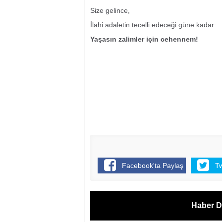
Size gelince,
İlahi adaletin tecelli edeceği güne kadar:
Yaşasın zalimler için cehennem!
Facebook'ta Paylaş
T
Haber D