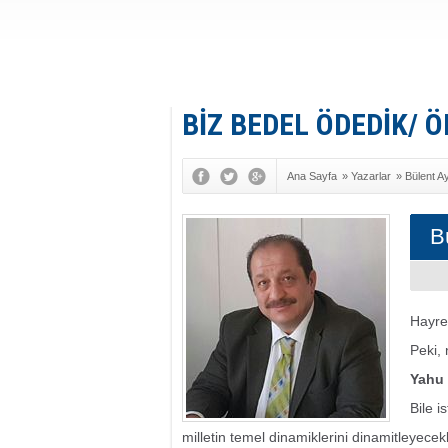
BİZ BEDEL ÖDEDİK/ Ö
Ana Sayfa
»
Yazarlar
»
Bülent A
B
Hayret
Peki,
Yahu 
Bile i
milletin temel dinamiklerini dinamitleyece