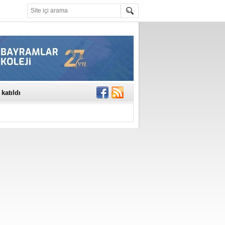
rinde..
katıldı
gisi’nde
DEĞİL, DOĞRU
erildi
n Ercan Ekşi son
ı Selahattin
En Değerli
en 10 Nokta