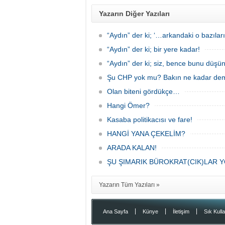
Yazarın Diğer Yazıları
“Aydın” der ki; ‘…arkandaki o bazılar
“Aydın” der ki; bir yere kadar!
“Aydın” der ki; siz, bence bunu düşü
Şu CHP yok mu? Bakın ne kadar demo
Olan biteni gördükçe…
Hangi Ömer?
Kasaba politikacısı ve fare!
HANGİ YANA ÇEKELİM?
ARADA KALAN!
ŞU ŞIMARIK BÜROKRAT(CIK)LAR 
Yazarın Tüm Yazıları »
|
|
|
Ana Sayfa
Künye
İletişim
Sık Kulla