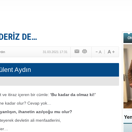
DERİZ DE…
Ö
ydın
31.03.2021 17:31
ülent Aydın
 ve itiraz içeren bir cümle:
‘Bu kadar da olmaz ki!’
 ne kadar olur? Cevap yok…
yanlışın, ihanetin azı/çoğu mu olur?
Yen
steyerek devletin ali menfaatlerini,
kler…