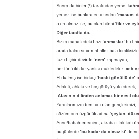
Sonra da birileri(!) tarafından yerse ‘
kahr
yemez ise bunlara en azından
‘masum’
de
o da olmaz ise, bu olan biteni ‘
fikir ve ey
Diğer tarafta da:
Bizim mahalledeki bazı
‘ahmaklar’
bu hai
arada kalan sınır mahalleli bazı kimliksizler
tuzu hiçbir devirde
‘nem’
kapmayan,
her türlü iktidar yanlısı muktedirler
‘cebin
Eh kalmış ise birkaç
‘hasbi gönüllü de’
b
Adaleti, ahlakı ve hoşgörüyü yok ederek;
‘Atasının dilinden anlamaz bir nesil ol
Yarınlarımızın teminatı olan gençlerimizi;
sözüm ona özgürlük adına
‘şeytani düze
Anne/baba/dede/nine, akraba-i talukatı ön
bugünlerde
‘bu kadar da olmaz ki’
demey