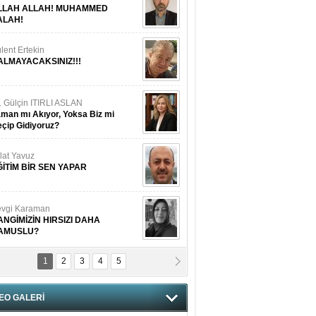
LLAH ALLAH! MUHAMMED
ALAH!
lent Ertekin
ALMAYACAKSINIZ!!!
. Gülçin ITIRLI ASLAN
man mı Akıyor, Yoksa Biz mi
çip Gidiyoruz?
lat Yavuz
ĞİTİM BİR SEN YAPAR
vgi Karaman
ANGİMİZİN HIRSIZI DAHA
AMUSLU?
1
2
3
4
5
of. Dr. Cahit Kurbanoğlu
OSNA-HERSEK VE KUDÜS
EO GALERİ
tma Saçak Akbulut