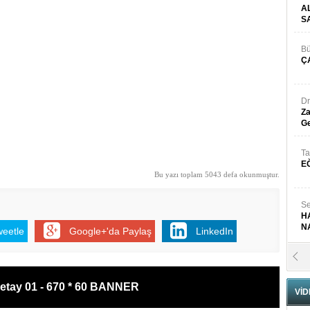
A
S
Bü
Ç
Dr
Za
Ge
Ta
E
Bu yazı toplam 5043 defa okunmuştur.
Se
H
N
weetle
Google+'da Paylaş
LinkedIn
Pr
B
etay 01 - 670 * 60 BANNER
VİD
Fa