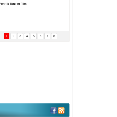
ANAL KERHANE!
tma Daştan
eftun Olmak
Pendik Tanıtım 
Filmi
1
2
3
4
5
6
7
8
bas Levent Ertekin
nal Medyanın Dijital Savaş Alanı
 İtibar Suikastları: Kızılay Örneği
it Kahyaoğlu
iz Türk Milleti Tarih Yazdı!
of.Dr.Hamdi Temel
z Böyle Bir Yozgat'ta Büyüdük
vza Zeybek
İR MİLLETİN TEKRAR DESTAN
AZMASI