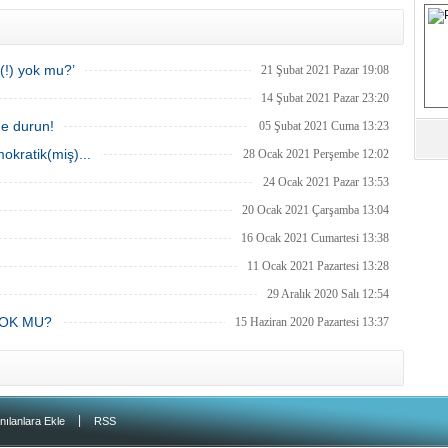
S
ı(!) yok mu?’
21 Şubat 2021 Pazar 19:08
Fa
M
14 Şubat 2021 Pazar 23:20
ne durun!
05 Şubat 2021 Cuma 13:23
Ab
kratik(miş)...
28 Ocak 2021 Perşembe 12:02
Sa
ve
24 Ocak 2021 Pazar 13:53
20 Ocak 2021 Çarşamba 13:04
Üm
16 Ocak 2021 Cumartesi 13:38
Az
11 Ocak 2021 Pazartesi 13:28
29 Aralık 2020 Salı 12:54
Pr
Bi
YOK MU?
15 Haziran 2020 Pazartesi 13:37
Ra
B
Y
|
nılanlara Ekle
RSS