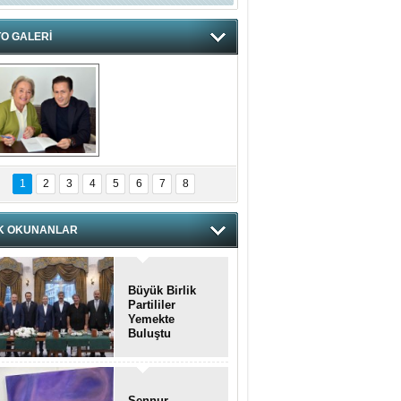
O GALERİ
hnzzzna
1
2
3
4
5
6
7
8
K OKUNANLAR
Büyük Birlik
Partililer
Yemekte
Buluştu
Şennur