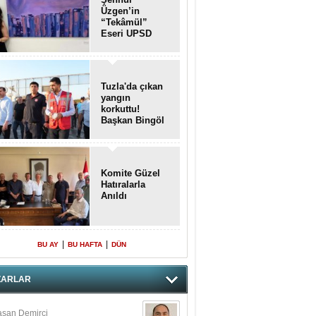
Üzgen’in
“Tekâmül”
Eseri UPSD
2026 Yaz
Sergisi’nde
Sanatseverlerle
Buluştu
Tuzla'da çıkan
yangın
korkuttu!
Başkan Bingöl
olay yerinde..
Komite Güzel
Hatıralarla
Anıldı
|
|
BU AY
BU HAFTA
DÜN
ZARLAR
san Demirci