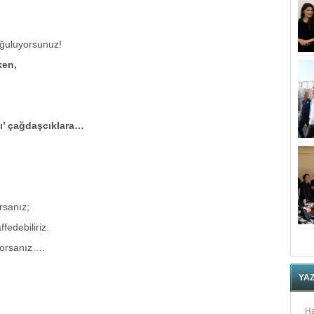
oğuluyorsunuz!
ken,
ı’ çağdaşcıklara…
rsanız;
fedebiliriz.
ıyorsanız….
YA
Ha