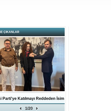
NE ÇIKANLAR
i Parti'ye Katılmayı Reddeden İsim
Pendikli Murat genç yaş
1/20
Zafer Partisi'ne katıldı