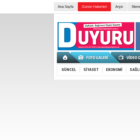
Ana Sayfa
Günün Haberleri
Arşiv
Siten
GÜNCEL
SİYASET
EKONOMİ
SAĞL