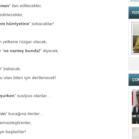
aman’
ilan edilecekler,
FOT
dirtecekler,
lem hürriyetine’
sokacaklar!
n yelkene rüzgar olacak,
 ‘
ne varmış bunda!’
diyecek,
e’
bakacak,
u olan biten için dertlenecek!
ÇO
uşurken’
sus/pus olanlar…
nin’
kucağına itenler…
emsizleştirenler,
e başladılar!