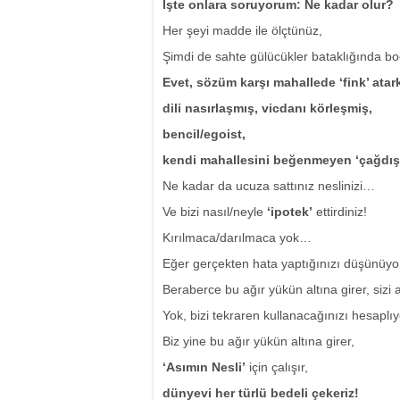
İşte onlara soruyorum: Ne kadar olur?
Her şeyi madde ile ölçtünüz,
Şimdi de sahte gülücükler bataklığında b
Evet, sözüm karşı mahallede ‘fink’ atar
dili nasırlaşmış, vicdanı körleşmiş,
bencil/egoist,
kendi mahallesini beğenmeyen ‘çağdış
Ne kadar da ucuza sattınız neslinizi…
Ve bizi nasıl/neyle
‘ipotek’
ettirdiniz!
Kırılmaca/darılmaca yok…
Eğer gerçekten hata yaptığınızı düşünüyo
Beraberce bu ağır yükün altına girer, sizi af
Yok, bizi tekraren kullanacağınızı hesapl
Biz yine bu ağır yükün altına girer,
‘Asımın Nesli’
için çalışır,
dünyevi her türlü bedeli çekeriz!